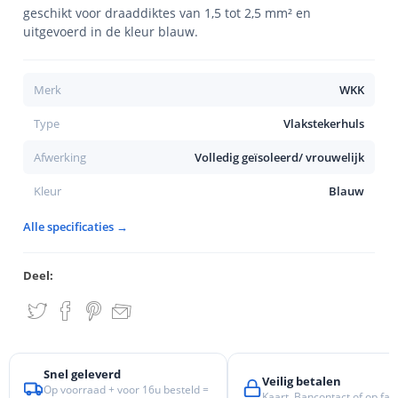
geschikt voor draaddiktes van 1,5 tot 2,5 mm² en
uitgevoerd in de kleur blauw.
Merk
WKK
Type
Vlakstekerhuls
Afwerking
Volledig geïsoleerd/ vrouwelijk
Kleur
Blauw
Alle specificaties →
Deel:
Snel geleverd
Veilig betalen
Op voorraad + voor 16u besteld =
Kaart, Bancontact of op fac