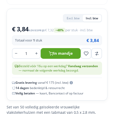
en
n
roeven
scherming
tigingen
n
ys & primers
 / Stokeinde
zaagbladen
essoires
Excl. btw
Incl. btw
 / Schroefduim
agbladen
eren
€ 3,84
€ 7,32
per stuk · incl. btw
−48%
ADVIESPRIJS
urmaterialen
ortiment
uten
€ 3,84
Totaal voor
1
stuk
en
−
+
In mandje
Besteld vóór 16u op een werkdag?
Vandaag verzonden
— normaal de volgende werkdag bezorgd.
Gratis levering
vanaf € 175 (incl. btw)
14 dagen
bedenktijd & retourrecht
Veilig betalen
— kaart, Bancontact of op factuur
Set van 50 volledig geïsoleerde vrouwelijke
vlakstekerhulzen met een tabmaat van 0,5 x 2,8 mm,