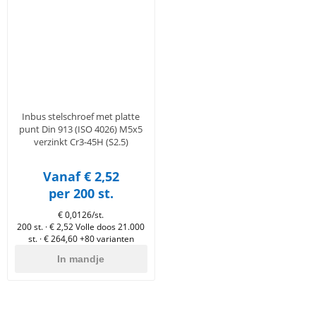
en
n
roeven
scherming
tigingen
n
ys & primers
 / Stokeinde
zaagbladen
essoires
 / Schroefduim
agbladen
eren
urmaterialen
ortiment
uten
Inbus stelschroef met platte
en
punt Din 913 (ISO 4026) M5x5
verzinkt Cr3-45H (S2.5)
Vanaf € 2,52
per 200 st.
€ 0,0126/st.
200 st. · € 2,52
Volle doos 21.000
st. · € 264,60
+80 varianten
In mandje