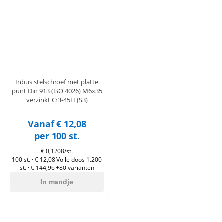
tigingen
lgereedschap
 & primers
n
essoires
dschap
horen
eren
pslag
timent
uten
Inbus stelschroef met platte
punt Din 913 (ISO 4026) M6x35
verzinkt Cr3-45H (S3)
Vanaf € 12,08
per 100 st.
€ 0,1208/st.
100 st. · € 12,08
Volle doos 1.200
st. · € 144,96
+80 varianten
In mandje