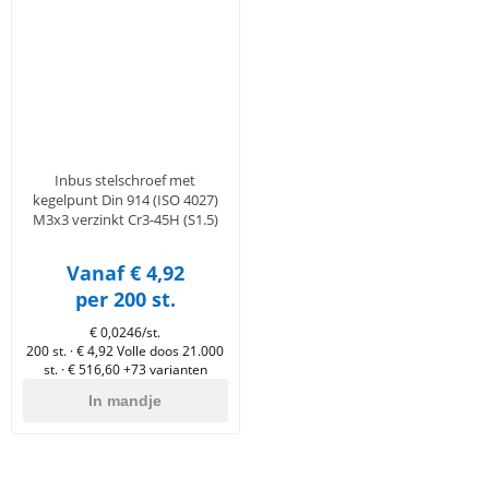
en
n
roeven
scherming
tigingen
n
ys & primers
 / Stokeinde
zaagbladen
essoires
 / Schroefduim
agbladen
eren
urmaterialen
ortiment
uten
Inbus stelschroef met
en
kegelpunt Din 914 (ISO 4027)
M3x3 verzinkt Cr3-45H (S1.5)
Vanaf € 4,92
per 200 st.
€ 0,0246/st.
200 st. · € 4,92
Volle doos 21.000
st. · € 516,60
+73 varianten
In mandje