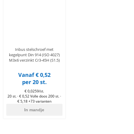
en
n
roeven
scherming
tigingen
n
ys & primers
 / Stokeinde
zaagbladen
essoires
 / Schroefduim
agbladen
eren
urmaterialen
ortiment
uten
Inbus stelschroef met
en
kegelpunt Din 914 (ISO 4027)
M3x6 verzinkt Cr3-45H (S1.5)
Vanaf € 0,52
per 20 st.
€ 0,0259/st.
20 st. · € 0,52
Volle doos 200 st. ·
€ 5,18
+73 varianten
In mandje