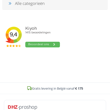
en
n
roeven
scherming
tigingen
Alle categorieën
n
ys & primers
 / Stokeinde
zaagbladen
essoires
 / Schroefduim
agbladen
eren
urmaterialen
ortiment
uten
en
Gratis levering in België vanaf
€ 175
DHZ
-proshop