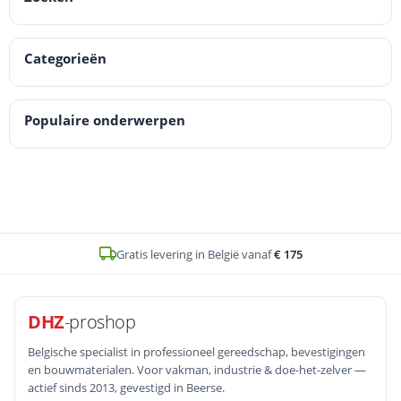
tigingen
lgereedschap
 & primers
n
essoires
dschap
Categorieën
horen
eren
pslag
timent
uten
Populaire onderwerpen
Gratis levering in België vanaf
€ 175
DHZ
-proshop
Belgische specialist in professioneel gereedschap, bevestigingen
en bouwmaterialen. Voor vakman, industrie & doe-het-zelver —
actief sinds 2013, gevestigd in Beerse.