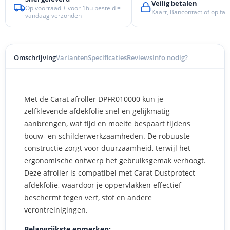
Veilig betalen
Op voorraad + voor 16u besteld =
Kaart, Bancontact of op fac
vandaag verzonden
Omschrijving
Varianten
Specificaties
Reviews
Info nodig?
Met de Carat afroller DPFR010000 kun je
zelfklevende afdekfolie snel en gelijkmatig
aanbrengen, wat tijd en moeite bespaart tijdens
bouw- en schilderwerkzaamheden. De robuuste
constructie zorgt voor duurzaamheid, terwijl het
ergonomische ontwerp het gebruiksgemak verhoogt.
Deze afroller is compatibel met Carat Dustprotect
afdekfolie, waardoor je oppervlakken effectief
beschermt tegen verf, stof en andere
verontreinigingen.
Belangrijkste enmerken: