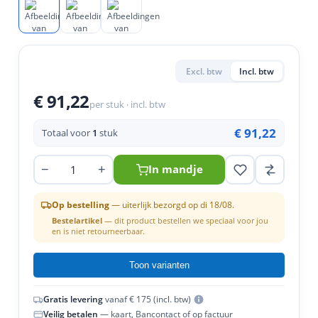
en
n
roeven
scherming
tigingen
n
ys & primers
 / Stokeinde
zaagbladen
essoires
 / Schroefduim
agbladen
eren
Excl. btw
Incl. btw
urmaterialen
ortiment
€ 91,22
uten
per stuk · incl. btw
en
€ 91,22
Totaal voor
1
stuk
−
+
In mandje
Op bestelling
— uiterlijk bezorgd op di 18/08.
Bestelartikel
— dit product bestellen we speciaal voor jou
en is niet retourneerbaar.
Toon varianten
Gratis levering
vanaf € 175 (incl. btw)
Veilig betalen
— kaart, Bancontact of op factuur