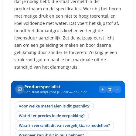
dat je nodig hebt; die staat vermeld in de
productnaam en de specificaties. Werk bij het boren
met matige druk en een niet te hoog toerental, en
koel voldoende met water. Dat voert het slijpstof af,
houdt het diamantgruis koel en verlengt de
levensduur aanzienlijk. Zet de gatzaag eerst licht
aan om een geleiding te maken en boor daarna
gelijkmatig door zonder te forceren. Zo krijg je een
strak rond gat en haal je het maximale uit de
standtijd van het diamantgruis.
Productspecialist
+
–
Bob staat altijd voor je klaar — ook hier.
Voor welke materialen is dit geschikt?
Wat zit er precies in de verpakking?
Waarin verschilt dit van vergelijkbare modellen?
Wanneer kan ik dit in huis hebben?