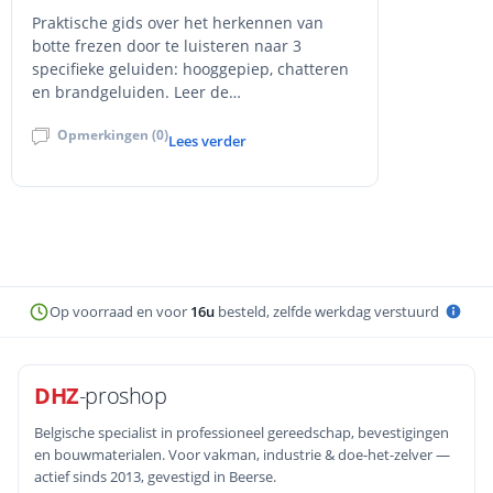
Praktische gids over het herkennen van
botte frezen door te luisteren naar 3
specifieke geluiden: hooggepiep, chatteren
en brandgeluiden. Leer de
waarschuwingssignalen, oorzaken van
Opmerkingen (0)
slijtage, en wanneer je frezen moet
Lees verder
vervangen. Met interne links naar CMT en
Klingspor frezen assortiment bij DHZ-
Proshop.
Op voorraad en voor
16u
besteld, zelfde werkdag verstuurd
DHZ
-proshop
Belgische specialist in professioneel gereedschap, bevestigingen
en bouwmaterialen. Voor vakman, industrie & doe-het-zelver —
actief sinds 2013, gevestigd in Beerse.