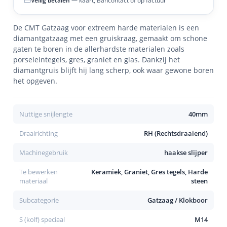
Veilig betalen
— kaart, Bancontact of op factuur
De CMT Gatzaag voor extreem harde materialen is een
diamantgatzaag met een gruiskraag, gemaakt om schone
gaten te boren in de allerhardste materialen zoals
porseleintegels, gres, graniet en glas. Dankzij het
diamantgruis blijft hij lang scherp, ook waar gewone boren
het opgeven.
Nuttige snijlengte
40mm
Draairichting
RH (Rechtsdraaiend)
Machinegebruik
haakse slijper
Te bewerken
Keramiek, Graniet, Gres tegels, Harde
materiaal
steen
Subcategorie
Gatzaag / Klokboor
S (kolf) speciaal
M14