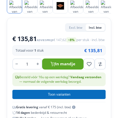
en
n
roeven
scherming
tigingen
n
ys & primers
 / Stokeinde
zaagbladen
essoires
 / Schroefduim
agbladen
eren
Excl. btw
Incl. btw
urmaterialen
ortiment
uten
€ 135,81
€ 147,62
per stuk · incl. btw
−8%
ADVIESPRIJS
en
€ 135,81
Totaal voor
1
stuk
−
+
In mandje
Besteld vóór 16u op een werkdag?
Vandaag verzonden
— normaal de volgende werkdag bezorgd.
Toon varianten
Gratis levering
vanaf € 175 (incl. btw)
14 dagen
bedenktijd & retourrecht