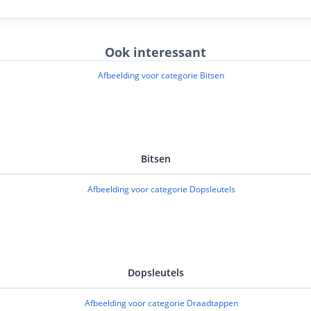
n vlot en gelijkmatig wilt bewerken;
ren is.
Ook interessant
 freeshoogte in door de motor omhoog of omlaag te zetten.
te freesbreedte en zorg dat het tafelblad vlak en stabiel
slag, tegen de draairichting van de frees in, en gebruik bij
te houden.
 freeswerk het materiaal in meerdere passes weg in plaats
Bitsen
, spaar je de motor en frees, en houd je meer controle over
Dopsleutels