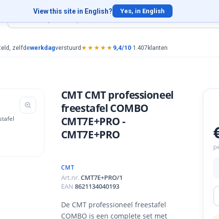
View this site in English?
Yes, in English
eld, zelfde
werkdag
verstuurd
★★★★★
9,4/10
·
1.407
klanten
CMT CMT professioneel
freestafel COMBO
CMT7E+PRO -
CMT7E+PRO
pe
CMT
Art.nr.
CMT7E+PRO/1
EAN
8621134040193
De CMT professioneel freestafel
COMBO is een complete set met