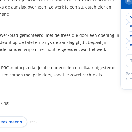
ngs de aanslag overheen. Zo werk je een stuk stabieler en
 hand.
V
W
ak werkblad gemonteerd, met de frees die door een opening in
W
eunt op de tafel en langs de aanslag glijdt, bepaal jij
W
ide handen vrij om het hout te geleiden, wat het werk
 PRO-motor), zodat je alle onderdelen op elkaar afgestemd
Bob
uiken samen met geleiders, zodat je zowel rechte als
sli
king:
n en constructies;
Lees meer ▾
afwerking;