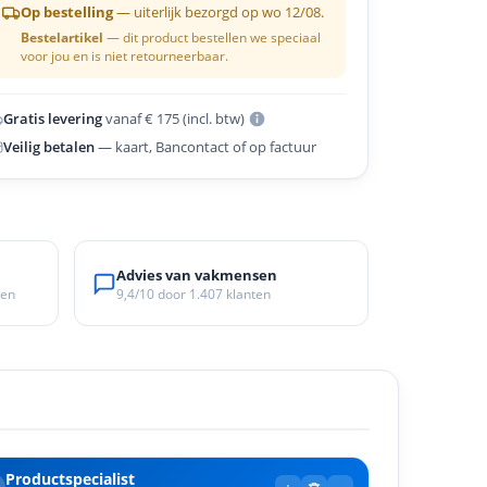
Op bestelling
— uiterlijk bezorgd op wo 12/08.
Bestelartikel
— dit product bestellen we speciaal
voor jou en is niet retourneerbaar.
Gratis levering
vanaf € 175 (incl. btw)
Veilig betalen
— kaart, Bancontact of op factuur
Advies van vakmensen
ken
9,4/10
door
1.407
klanten
Productspecialist