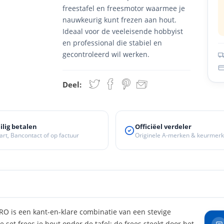
freestafel en freesmotor waarmee je
nauwkeurig kunt frezen aan hout.
Ideaal voor de veeleisende hobbyist
en professional die stabiel en
gecontroleerd wil werken.
Deel:
ilig betalen
Officiëel verdeler
art, Bancontact of op factuur
Originele A-merken & keurmer
 is een kant-en-klare combinatie van een stevige
 set frees je hout onder de tafel: de frees steekt door het