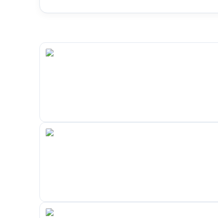
Serie-werk waarbij je meerdere identieke stukke
Kleiner werk dat lastig met een handfrees te fixe
Praktisch gebruik en zo werk je ermee
Monteer de gewenste frees in de motor en stel de
Zet de aanslag op de juiste afstand voor de gewens
staat. Schuif het werkstuk gelijkmatig langs de aan
smal werk een drukstok om je handen op afstand 
Werk met rustige, constante druk en neem bij diep
van in één keer. Zo krijg je een schoner freesbeeld
het eindresultaat.