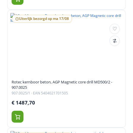
Uiterlijk bezorgd op ma 17/08
Rotec kernboor beton, AGP Magnetic core drill MD500/2 -
907.0025
907.0025/1
· EAN 5404021701505
€ 1487,70