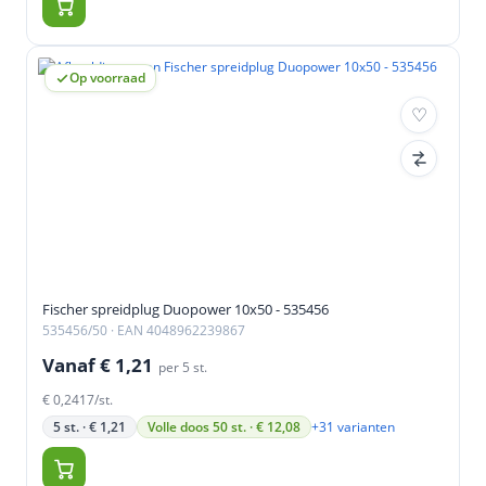
Op voorraad
Fischer spreidplug Duopower 10x50 - 535456
535456/50
· EAN 4048962239867
Vanaf € 1,21
per 5 st.
€ 0,2417/st.
+31 varianten
5 st. · € 1,21
Volle doos 50 st. · € 12,08