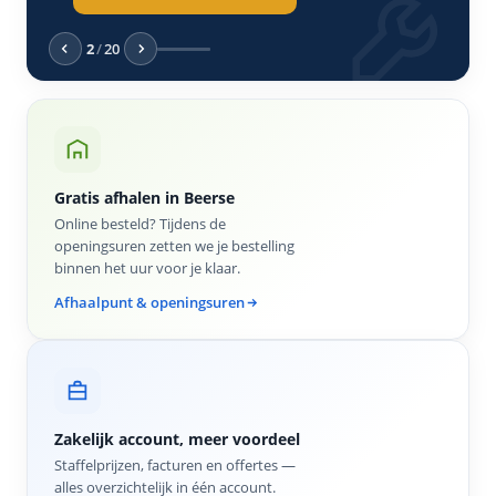
tigingen
lgereedschap
2
/
20
 & primers
n
essoires
dschap
horen
eren
pslag
timent
uten
Gratis afhalen in Beerse
Online besteld? Tijdens de
openingsuren zetten we je bestelling
binnen het uur voor je klaar.
Afhaalpunt & openingsuren
Zakelijk account, meer voordeel
Staffelprijzen, facturen en offertes —
alles overzichtelijk in één account.