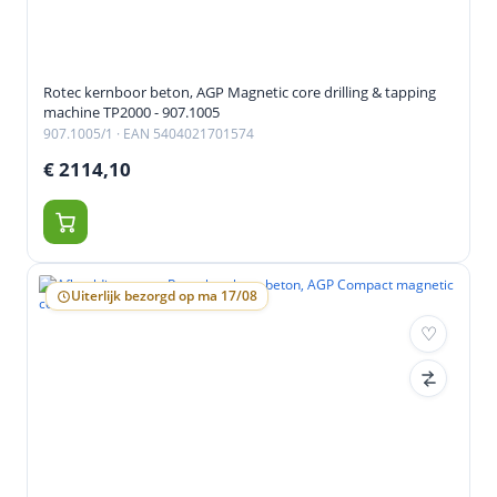
Rotec kernboor beton, AGP Magnetic core drilling & tapping
machine TP2000 - 907.1005
907.1005/1
· EAN 5404021701574
€ 2114,10
Uiterlijk bezorgd op ma 17/08