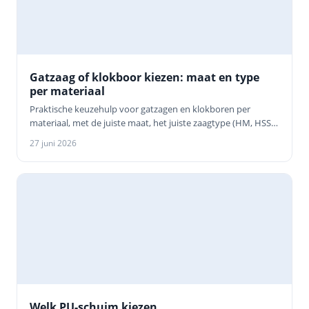
Gatzaag of klokboor kiezen: maat en type
per materiaal
Praktische keuzehulp voor gatzagen en klokboren per
materiaal, met de juiste maat, het juiste zaagtype (HM, HSS
of diamant) en de centreerbo…
27 juni 2026
Welk PU-schuim kiezen