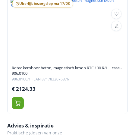
Uiterlijk bezorgd op ma 17/08
Rotec kernboor beton, magnetisch kroon RTC.100 R/L + case -
906.0100
906.0100/1
· EAN 8717832076876
€ 2124,33
Advies & inspiratie
Praktische gidsen van onze