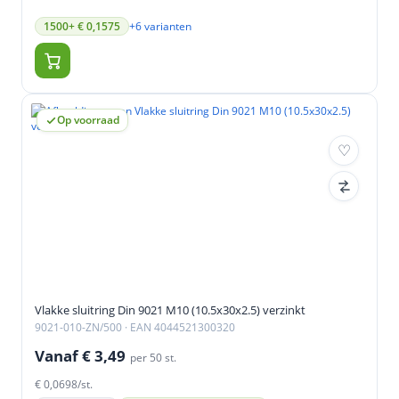
+6 varianten
1500+ € 0,1575
Op voorraad
Vlakke sluitring Din 9021 M10 (10.5x30x2.5) verzinkt
9021-010-ZN/500
· EAN 4044521300320
Vanaf € 3,49
per 50 st.
€ 0,0698/st.