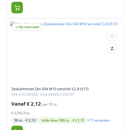
Op voorraad
Zeskantmoer Din 934 M10 verzinkt CL.8 (S17)
934-010-ZN/500
· EAN 4044521292557
Vanaf € 2,12
per 50 st.
€ 0,0423/st.
+17 varianten
50 st. · € 2,12
Volle doos 500 st. · € 21,15