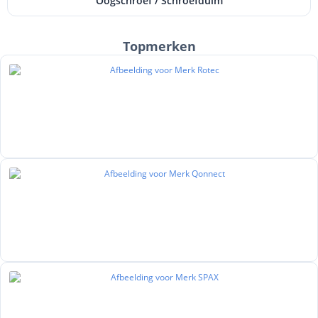
Oogschroef / Schroefduim
Topmerken