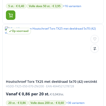
+16 varianten
5 st. · € 0,40
Volle doos 50 st. · € 3,95
Op voorraad
Houtschroef Torx TX25 met deeldraad 5x70 (42) verzinkt
HSDD-TX25-050-070-ZN/200
· EAN 4044521278728
Vanaf € 0,86
per 20 st.
€ 0,043/st.
+36 varianten
20 st. · € 0,86
Volle doos 200 st. · € 8,60