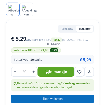
en
n
roeven
scherming
tigingen
n
ys & primers
 / Stokeinde
zaagbladen
essoires
 / Schroefduim
agbladen
eren
Excl. btw
Incl. btw
urmaterialen
ortiment
uten
€ 5,29
€ 11,60
per 20 st. · incl. btw
−54%
ADVIESPRIJS
en
€ 0,2644
/st.
Volle doos 100 st. · €
21,83
−17%
€ 5,29
Totaal voor
20
stuks
−
+
In mandje
Besteld vóór 16u op een werkdag?
Vandaag verzonden
— normaal de volgende werkdag bezorgd.
Toon varianten