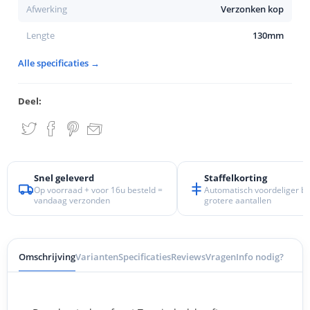
Afwerking
Verzonken kop
Lengte
130mm
Alle specificaties →
Deel:
Snel geleverd
Staffelkorting
Op voorraad + voor 16u besteld =
Automatisch voordeliger bij
vandaag verzonden
grotere aantallen
Omschrijving
Varianten
Specificaties
Reviews
Vragen
Info nodig?