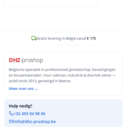
Op voorraad en voor
16u
besteld, zelfde werkdag verstuurd
DHZ
-proshop
Belgische specialist in professioneel gereedschap, bevestigingen
en bouwmaterialen. Voor vakman, industrie & doe-het-zelver —
actief sinds 2013, gevestigd in Beerse.
Meer over ons →
Hulp nodig?
+32 493 04 98 06
info@dhz-proshop.be