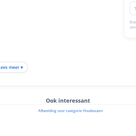
Bob
sli
Lees meer ▾
ak
d
l
 gebruik
Ook interessant