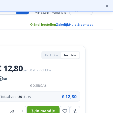
×
0
incl. btw
Mijn account
Vergelijking
Snel bestellen
Zakelijk
Hulp & contact
Excl. btw
Incl. btw
€ 12,80
per 50 st. · incl. btw
50
€ 0,2560
/st.
€ 12,80
Totaal voor
50
stuks
−
+
In mandje