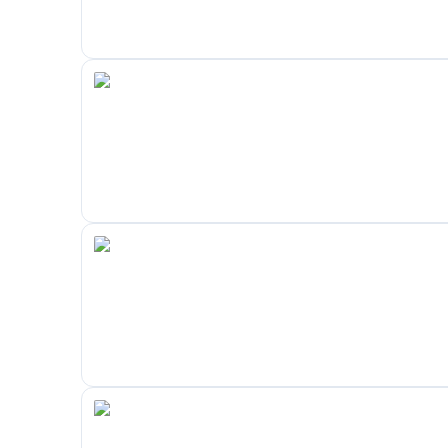
Houtbewerking en paneelmontage
Onderhouds- en reparatiewerkzaamheden
Lichte constructie- en montageprojecten
Veiligheid en certificering
Gebruik altijd de juiste inbussleutel (S6) om besc
schroeflengte voor een veilige verbinding en opti