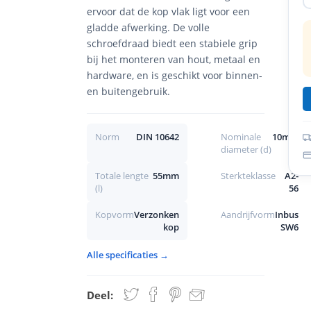
ervoor dat de kop vlak ligt voor een
gladde afwerking. De volle
schroefdraad biedt een stabiele grip
bij het monteren van hout, metaal en
hardware, en is geschikt voor binnen-
en buitengebruik.
Norm
DIN 10642
Nominale
10mm
diameter (d)
Totale lengte
55mm
Sterkteklasse
A2-
(l)
56
Kopvorm
Verzonken
Aandrijfvorm
Inbus
kop
SW6
Alle specificaties →
Deel: