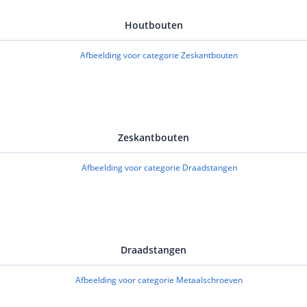
Houtbouten
hadiging van de aandrijving te voorkomen. Kies een geschikte
male klemkracht.
Zeskantbouten
Draadstangen