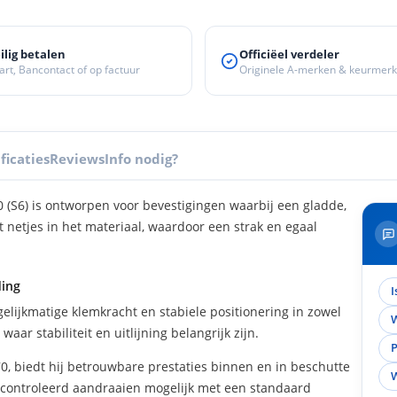
ilig betalen
Officiëel verdeler
art, Bancontact of op factuur
Originele A-merken & keurmer
ficaties
Reviews
Info nodig?
0 (S6) is ontworpen voor bevestigingen waarbij een gladde,
 netjes in het materiaal, waardoor een strak en egaal
ding
I
elijkmatige klemkracht en stabiele positionering in zowel
W
ar stabiliteit en uitlijning belangrijk zijn.
P
0, biedt hij betrouwbare prestaties binnen en in beschutte
W
controleerd aandraaien mogelijk met een standaard