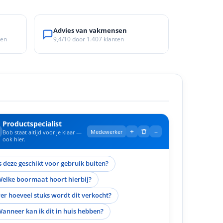
Advies van vakmensen
ken
9,4/10
door
1.407
klanten
Productspecialist
+
–
Medewerker
Bob staat altijd voor je klaar —
ook hier.
s deze geschikt voor gebruik buiten?
elke boormaat hoort hierbij?
er hoeveel stuks wordt dit verkocht?
anneer kan ik dit in huis hebben?