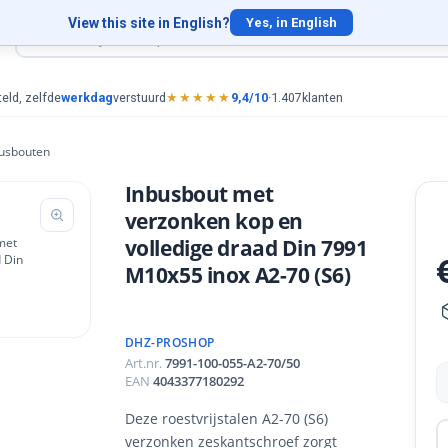
View this site in English?
Yes, in English
eld, zelfde
werkdag
verstuurd
★★★★★
9,4/10
·
1.407
klanten
usbouten
Inbusbout met
verzonken kop en
volledige draad Din 7991
M10x55 inox A2-70 (S6)
DHZ-PROSHOP
Art.nr.
7991-100-055-A2-70/50
EAN
4043377180292
Deze roestvrijstalen A2-70 (S6)
verzonken zeskantschroef zorgt