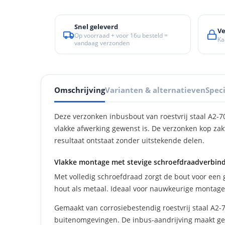
Snel geleverd
Ve
Op voorraad + voor 16u besteld =
Ka
vandaag verzonden
Omschrijving
Varianten & alternatieven
Speci
Deze verzonken inbusbout van roestvrij staal A2-7
vlakke afwerking gewenst is. De verzonken kop zakt
resultaat ontstaat zonder uitstekende delen.
Vlakke montage met stevige schroefdraadverbin
Met volledig schroefdraad zorgt de bout voor een g
hout als metaal. Ideaal voor nauwkeurige montage wa
Gemaakt van corrosiebestendig roestvrij staal A2-7
buitenomgevingen. De inbus-aandrijving maakt ge