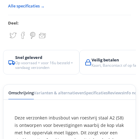
Alle specificaties →
Deel:
Snel geleverd
Veilig betalen
Op voorraad + voor 16u besteld =
Kaart, Bancontact of op fac
vandaag verzonden
Omschrijving
Varianten & alternatieven
Specificaties
Reviews
Info nod
Deze verzonken inbusbout van roestvrij staal A2 (S8)
is ontworpen voor bevestigingen waarbij de kop vlak
met het oppervlak moet liggen. Dit zorgt voor een