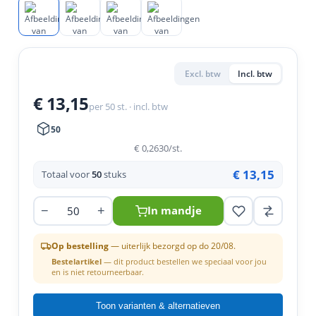
en
n
roeven
scherming
tigingen
n
ys & primers
 / Stokeinde
zaagbladen
essoires
 / Schroefduim
agbladen
eren
Excl. btw
Incl. btw
urmaterialen
ortiment
uten
€ 13,15
per 50 st. · incl. btw
en
50
€ 0,2630
/st.
€ 13,15
Totaal voor
50
stuks
−
+
In mandje
Op bestelling
— uiterlijk bezorgd op do 20/08.
Bestelartikel
— dit product bestellen we speciaal voor jou
en is niet retourneerbaar.
Toon varianten & alternatieven