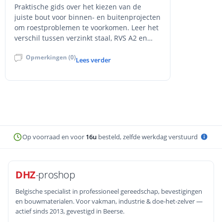
Praktische gids over het kiezen van de
juiste bout voor binnen- en buitenprojecten
om roestproblemen te voorkomen. Leer het
verschil tussen verzinkt staal, RVS A2 en
RVS A4, en hoe je de juiste bevestiging
Opmerkingen (0)
selecteert op basis van omgeving, materiaal
Lees verder
en belasting.
Op voorraad en voor
16u
besteld, zelfde werkdag verstuurd
DHZ
-proshop
Belgische specialist in professioneel gereedschap, bevestigingen
en bouwmaterialen. Voor vakman, industrie & doe-het-zelver —
actief sinds 2013, gevestigd in Beerse.