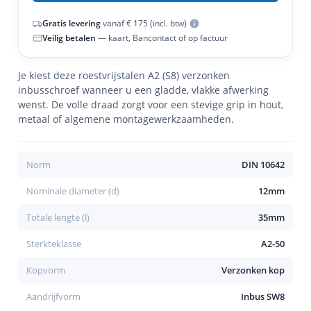
Gratis levering
vanaf € 175 (incl. btw)
Veilig betalen
— kaart, Bancontact of op factuur
Je kiest deze roestvrijstalen A2 (S8) verzonken
inbusschroef wanneer u een gladde, vlakke afwerking
wenst. De volle draad zorgt voor een stevige grip in hout,
metaal of algemene montagewerkzaamheden.
Norm
DIN 10642
Nominale diameter (d)
12mm
Totale lengte (l)
35mm
Sterkteklasse
A2-50
Kopvorm
Verzonken kop
Aandrijfvorm
Inbus SW8