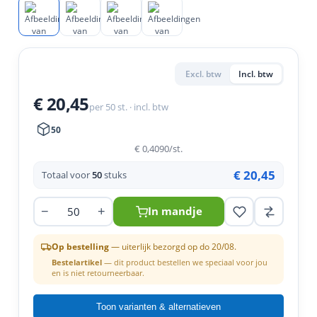
en
n
roeven
scherming
tigingen
n
ys & primers
 / Stokeinde
zaagbladen
essoires
 / Schroefduim
agbladen
eren
Excl. btw
Incl. btw
urmaterialen
ortiment
uten
€ 20,45
per 50 st. · incl. btw
en
50
€ 0,4090
/st.
€ 20,45
Totaal voor
50
stuks
−
+
In mandje
Op bestelling
— uiterlijk bezorgd op do 20/08.
Bestelartikel
— dit product bestellen we speciaal voor jou
en is niet retourneerbaar.
Toon varianten & alternatieven