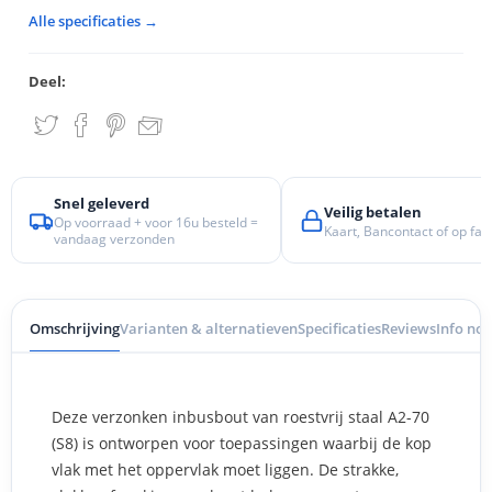
Alle specificaties →
Deel:
Snel geleverd
Veilig betalen
Op voorraad + voor 16u besteld =
Kaart, Bancontact of op fac
vandaag verzonden
Omschrijving
Varianten & alternatieven
Specificaties
Reviews
Info nod
Deze verzonken inbusbout van roestvrij staal A2-70
(S8) is ontworpen voor toepassingen waarbij de kop
vlak met het oppervlak moet liggen. De strakke,