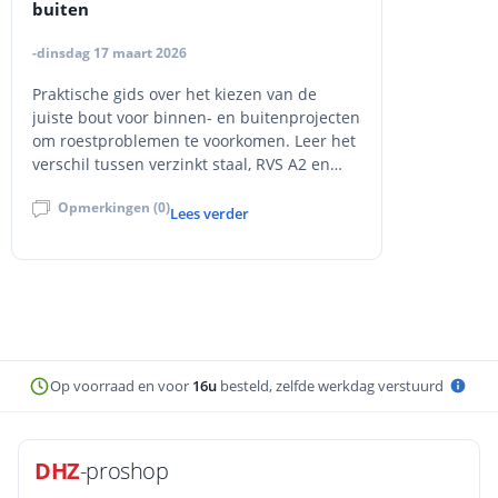
buiten
-dinsdag 17 maart 2026
Praktische gids over het kiezen van de
juiste bout voor binnen- en buitenprojecten
om roestproblemen te voorkomen. Leer het
verschil tussen verzinkt staal, RVS A2 en
RVS A4, en hoe je de juiste bevestiging
Opmerkingen (0)
selecteert op basis van omgeving, materiaal
Lees verder
en belasting.
Op voorraad en voor
16u
besteld, zelfde werkdag verstuurd
DHZ
-proshop