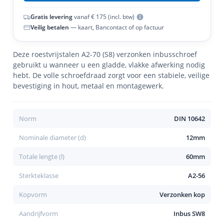
Gratis levering
vanaf € 175 (incl. btw)
Veilig betalen
— kaart, Bancontact of op factuur
Deze roestvrijstalen A2-70 (S8) verzonken inbusschroef
gebruikt u wanneer u een gladde, vlakke afwerking nodig
hebt. De volle schroefdraad zorgt voor een stabiele, veilige
bevestiging in hout, metaal en montagewerk.
Norm
DIN 10642
Nominale diameter (d)
12mm
Totale lengte (l)
60mm
Sterkteklasse
A2-56
Kopvorm
Verzonken kop
Aandrijfvorm
Inbus SW8