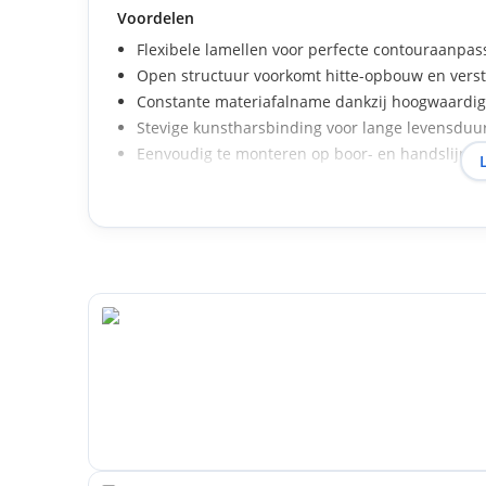
Voordelen
Flexibele lamellen voor perfecte contouraanpas
Open structuur voorkomt hitte-opbouw en vers
Constante materiafalname dankzij hoogwaardig
Stevige kunstharsbinding voor lange levensduu
Eenvoudig te monteren op boor- en handslijpm
Toepassingsgebieden
Houtverwerkende industrie
Meubelindustrie
Ramen- en deurenbouw
Autoreparatie en restauratie
Metaal- en plaatbewerking
Veiligheid en certificering
Alle Klingspor lamellenschuurwielen voldoen aan de
wat maximale veiligheid en betrouwbare prestatie