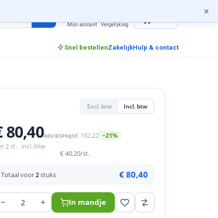
×
0
incl. btw
Mijn account
Vergelijking
Snel bestellen
Zakelijk
Hulp & contact
Excl. btw
Incl. btw
€ 80,40
€ 102,22
−21%
ADVIESPRIJS
r 2 st. · incl. btw
€ 40,20
/st.
€ 80,40
Totaal voor
2
stuks
−
+
In mandje