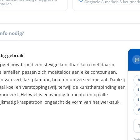
Originele A-merken & keurmer
ntallen
Info nodig?
dig gebruik
opgebouwd rond een stevige kunstharskern met daarin
e lamellen passen zich moeiteloos aan elke contour aan,
en van verf, lak, plamuur, hout en universeel metaal. Dankzij
V
al koel en verstoppingsvrij, terwijl de kunstharsbinding een
H
andeert. Het wiel is eenvoudig te monteren op alle
H
ijkmatig kraspatroon, ongeacht de vorm van het werkstuk.
W
Bob