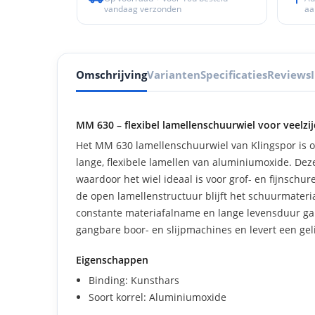
vandaag verzonden
aa
Omschrijving
Varianten
Specificaties
Reviews
MM 630 – flexibel lamellenschuurwiel voor veelzij
Het MM 630 lamellenschuurwiel van Klingspor is 
lange, flexibele lamellen van aluminiumoxide. Dez
waardoor het wiel ideaal is voor grof- en fijnschur
de open lamellenstructuur blijft het schuurmateria
constante materiafalname en lange levensduur gar
gangbare boor- en slijpmachines en levert een gel
Eigenschappen
Binding: Kunsthars
Soort korrel: Aluminiumoxide