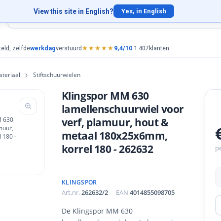
View this site in English?
Yes, in English
eld, zelfde
werkdag
verstuurd
★★★★★
9,4/10
·
1.407
klanten
teriaal
Stiftschuurwielen
Klingspor MM 630
lamellenschuurwiel voor
verf, plamuur, hout &
metaal 180x25x6mm,
korrel 180 - 262632
pe
KLINGSPOR
Art.nr.
262632/2
EAN
4014855098705
De Klingspor MM 630