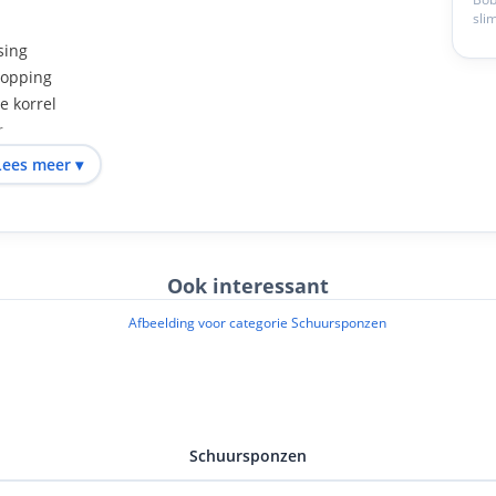
sli
sing
topping
e korrel
r
achines
Lees meer ▾
Ook interessant
 oSa-richtlijnen en zijn gecertificeerd volgens EN 13743,
s garandeert.
Schuursponzen