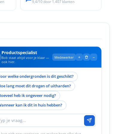
ken
9,4/10
door
1.407
klanten
Productspecialist
+
–
Medewerker
Bob staat altijd voor je klaar —
ook hier.
oor welke ondergronden is dit geschikt?
oe lang moet dit drogen of uitharden?
oeveel heb ik ongeveer nodig?
anneer kan ik dit in huis hebben?
 kan zich nog vergissen, we maken hem elke dag