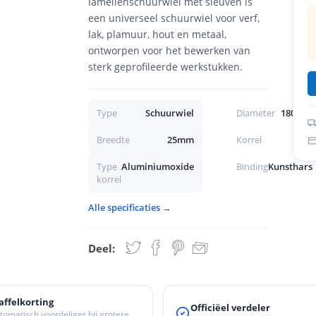
lamellenschuurwiel met sleuven is
een universeel schuurwiel voor verf,
lak, plamuur, hout en metaal,
ontworpen voor het bewerken van
sterk geprofileerde werkstukken.
Type
Schuurwiel
Diameter
180mm
Breedte
25mm
Korrel
180
Type
Aluminiumoxide
Binding
Kunsthars
korrel
Alle specificaties →
Deel:
affelkorting
Officiëel verdeler
tomatisch voordeliger bij grotere