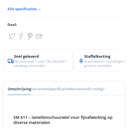
Alle specificaties →
Deel:
Snel geleverd
Staffelkorting
Op voorraad + voor 16u besteld =
Automatisch voordeliger bij
vandaag verzonden
grotere aantallen
Omschrijving
Varianten
Specificaties
Reviews
Info nodig?
SM 611 – lamellenschuurwiel voor fijnafwerking op
diverse materialen