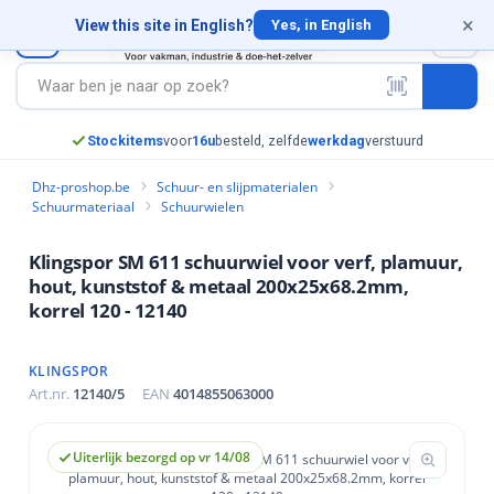
×
×
×
×
×
×
×
×
×
×
×
×
×
×
×
×
×
×
×
×
View this site in English?
0
Yes, in English
appen
eriaal
edschap
siliconen
& Ankers
ming (PBM)
& schroeven
evestigingen
e toebehoren
ie bevestigingen
efbevestigingen
dklinknagels
emische bevestigingen
huur- en slijpmaterialen
nstructie bevestigingen
aag- en slijpgereedschap
rs
schappen
materiaal
ereedschap
 & siliconen
en & Ankers
cherming (PBM)
en & schroeven
ro
aalbevestigingen
hine toebehoren
latie bevestigingen
hroefbevestigingen
lindklinknagels
n Chemische bevestigingen
n Schuur- en slijpmaterialen
n Constructie bevestigingen
in Zaag- en slijpgereedschap
ap
stigingen
en
ven
tels
schroeven
 blindklinknagels
ang FIS A
lzen
ols
en slijpgereedschap
★★★★★
9,4/10
·
1.407
klanten
ren
stigingen
ggen
chroeven
 blindklinknagels
tang RG M
luggen
eer- en reciprozagen
ap
orstels
Dhz-proshop.be
Schuur- en slijpmaterialen
Schuurmateriaal
Schuurwielen
schap
erming
 afstandsmontage
eschroeven
blindklinknagels (sealed)
tang FHB
uctiepluggen
ijven
vestigingen
dschap
materiaal
Klingspor SM 611 schuurwiel voor verf, plamuur,
ken
iers
en
outen
dklinknagels
ehulzen & binnendraadankers
fbevestigingen
mschijven
reedschap
igingen
hout, kunststof & metaal 200x25x68.2mm,
korrel 120 - 12140
ls
chroeven
blindklinknagels
oren Chemie
bevestigingen
zagen
n
els
n
FZA
even
tie & Verbetering
tzagen
schroeven
ge
tigingen
estigingen
KLINGSPOR
Art.nr.
12140/5
EAN
4014855063000
n
rezen
chijven
s & wandcontacten
hroeven
f & steiger montage
ezen
schap
igingen
igingen
e
nt
en
hroeven
 & schuurkoppen
Uiterlijk bezorgd op vr 14/08
stigingen
vestigingen