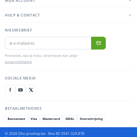
MIJN ACCOUNT
HULP & CONTACT
NIEUWSBRIEF
Promoties, tips & tricks. Uitschrijven kan altijd ·
privacyverklaring
SOCIALE MEDIA
BETAALMETHODES
Bancontact
Visa
Mastercard
iDEAL
Overschrijving
© 2026 Dhz-proshop.be · Btw BE 0541.329.878