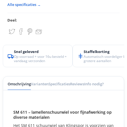
Alle specificaties →
Deel:
Snel geleverd
Staffelkorting
Op voorraad + voor 16u besteld =
Automatisch voordeliger bij
vandaag verzonden
grotere aantallen
Omschrijving
Varianten
Specificaties
Reviews
Info nodig?
SM 611 – lamellenschuurwiel voor fijnafwerking op
diverse materialen
Het SM 611 schuurwiel van Klingspor is voorzien van