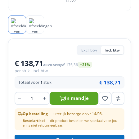
en
n
roeven
scherming
tigingen
n
ys & primers
 / Stokeinde
zaagbladen
essoires
 / Schroefduim
agbladen
eren
urmaterialen
ortiment
uten
Excl. btw
Incl. btw
en
€ 138,71
€ 176,36
−21%
ADVIESPRIJS
per stuk · incl. btw
€ 138,71
Totaal voor
1
stuk
−
+
In mandje
Op bestelling
— uiterlijk bezorgd op vr 14/08.
Bestelartikel
— dit product bestellen we speciaal voor jou
en is niet retourneerbaar.