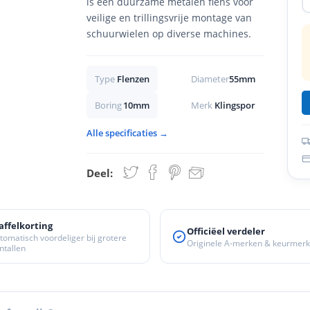
is een duurzame metalen flens voor
veilige en trillingsvrije montage van
schuurwielen op diverse machines.
Type
Flenzen
Diameter
55mm
Boring
10mm
Merk
Klingspor
Alle specificaties →
Deel:
affelkorting
Officiëel verdeler
tomatisch voordeliger bij grotere
Originele A-merken & keurmer
ntallen