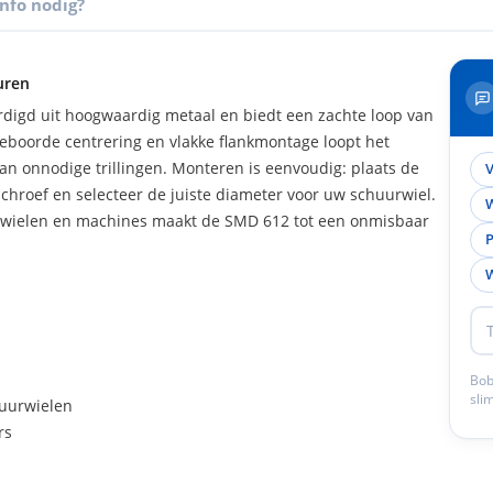
Info nodig?
uren
digd uit hoogwaardig metaal en biedt een zachte loop van
eboorde centrering en vlakke flankmontage loopt het
 van onnodige trillingen. Monteren is eenvoudig: plaats de
V
chroef en selecteer de juiste diameter voor uw schuurwiel.
W
urwielen en machines maakt de SMD 612 tot een onmisbaar
P
W
Bob
sli
huurwielen
rs