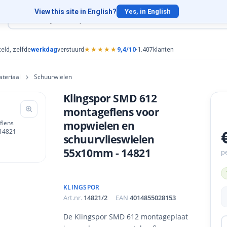
View this site in English?
Yes, in English
eld, zelfde
werkdag
verstuurd
★★★★★
9,4/10
·
1.407
klanten
teriaal
Schuurwielen
Klingspor SMD 612
montageflens voor
mopwielen en
schuurvlieswielen
55x10mm - 14821
pe
KLINGSPOR
Art.nr.
14821/2
EAN
4014855028153
De Klingspor SMD 612 montageplaat