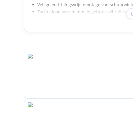
Veilige en trillingsvrije montage van schuurwiel
Zachte loop voor minimale gebruiksvibraties
Eenvoudig wisselen van schuurwielen zonder 
Breed inzetbaar op boor- en slijpmachines
Duurzame constructie voor lange levensduur
Toepassingsgebieden
Haakse slijpmachines
Boor- en freesmachines
Handige boorhouders met borgschroef
Metalen bewerking en lassenabwerking
Algemeen schuurwerk in werkplaats en product
Veiligheid en certificering
Alle Klingspor montageplaten voldoen aan de oSa-r
normen, wat maximale veiligheid en betrouwbare p