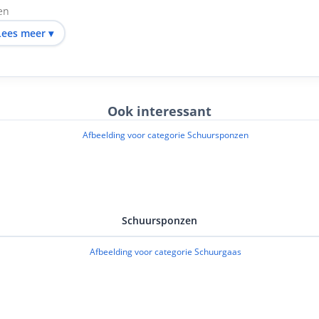
en
Lees meer ▾
gereedschap
Ook interessant
ie
Schuursponzen
ichtlijnen en zijn vervaardigd volgens de relevante EN-
restaties garandeert.