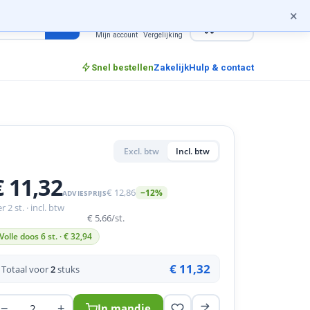
×
0
incl. btw
Mijn account
Vergelijking
Snel bestellen
Zakelijk
Hulp & contact
Excl. btw
Incl. btw
€ 11,32
€ 12,86
−12%
ADVIESPRIJS
r 2 st. · incl. btw
€ 5,66
/st.
Volle doos 6 st. · €
32,94
€ 11,32
Totaal voor
2
stuks
−
+
In mandje