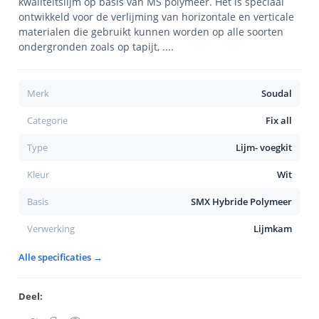
kwaliteitslijm op basis van MS polymeer. Het is speciaal
ontwikkeld voor de verlijming van horizontale en verticale
materialen die gebruikt kunnen worden op alle soorten
ondergronden zoals op tapijt, ....
Merk
Soudal
Categorie
Fix all
Type
Lijm- voegkit
Kleur
Wit
Basis
SMX Hybride Polymeer
Verwerking
Lijmkam
Alle specificaties →
Deel: