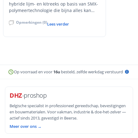
hybride lijm- en kitreeks op basis van SMX-
polymeertechnologie die bijna alles kan
verlijmen en afdichten. Of je nu plinten wilt
Opmerkingen (0)
bevestigen, een lekkende naad in de
Lees verder
badkamer wilt dichten of een spiegel aan
de muur wilt plakken – Fix ALL heeft een
oplossing. De Fix ALL-productlijn omvat
onder andere Flexi, High Tack, Crystal,
Turbo en X-treme Power. Elke variant heeft
unieke eigenschappen, maar ze delen
dezelfde gemakkelijke toepasbaarheid en
Op voorraad en voor
16u
besteld, zelfde werkdag verstuurd
sterke hechting op vrijwel alle materialen.
DHZ
-proshop
Belgische specialist in professioneel gereedschap, bevestigingen
en bouwmaterialen. Voor vakman, industrie & doe-het-zelver —
actief sinds 2013, gevestigd in Beerse.
Meer over ons →