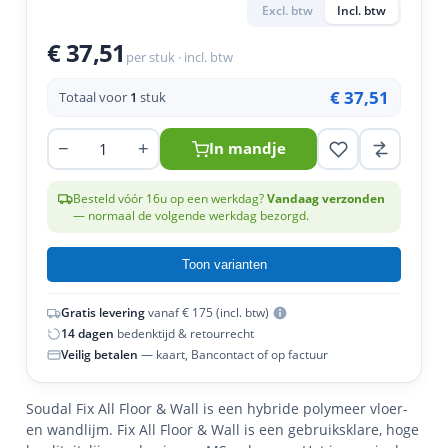
en
n
roeven
scherming
tigingen
Excl. btw
Incl. btw
€ 37,51
n
ys & primers
 / Stokeinde
zaagbladen
essoires
per stuk · incl. btw
 / Schroefduim
agbladen
eren
€ 37,51
Totaal voor
1
stuk
urmaterialen
ortiment
uten
−
+
In mandje
en
Besteld vóór 16u op een werkdag?
Vandaag verzonden
— normaal de volgende werkdag bezorgd.
Toon varianten
Gratis levering
vanaf € 175 (incl. btw)
14 dagen
bedenktijd & retourrecht
Veilig betalen
— kaart, Bancontact of op factuur
Soudal Fix All Floor & Wall is een hybride polymeer vloer-
en wandlijm. Fix All Floor & Wall is een gebruiksklare, hoge