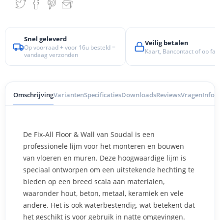
Snel geleverd
Veilig betalen
Op voorraad + voor 16u besteld =
Kaart, Bancontact of op fac
vandaag verzonden
Omschrijving
Varianten
Specificaties
Downloads
Reviews
Vragen
Info 
De Fix-All Floor & Wall van Soudal is een
professionele lijm voor het monteren en bouwen
van vloeren en muren. Deze hoogwaardige lijm is
speciaal ontworpen om een uitstekende hechting te
bieden op een breed scala aan materialen,
waaronder hout, beton, metaal, keramiek en vele
andere. Het is ook waterbestendig, wat betekent dat
het geschikt is voor gebruik in natte omgevingen.