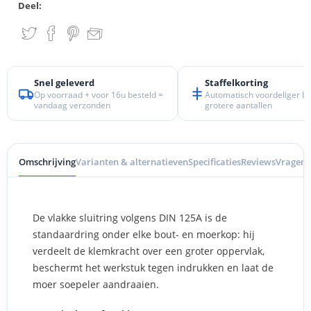
Deel:
Snel geleverd
Staffelkorting
Op voorraad + voor 16u besteld =
Automatisch voordeliger bij
vandaag verzonden
grotere aantallen
Omschrijving
Varianten & alternatieven
Specificaties
Reviews
Vragen
I
De vlakke sluitring volgens DIN 125A is de
standaardring onder elke bout- en moerkop: hij
verdeelt de klemkracht over een groter oppervlak,
beschermt het werkstuk tegen indrukken en laat de
moer soepeler aandraaien.