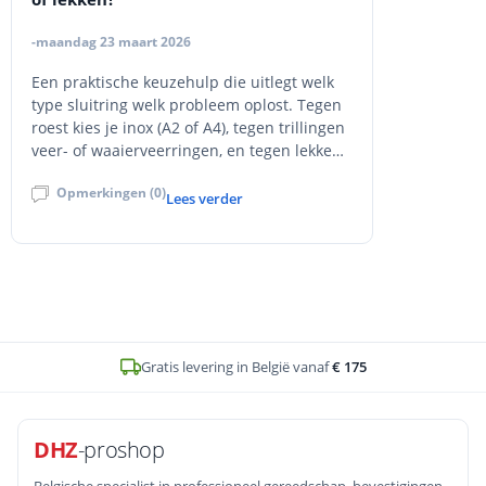
-maandag 23 maart 2026
Een praktische keuzehulp die uitlegt welk
type sluitring welk probleem oplost. Tegen
roest kies je inox (A2 of A4), tegen trillingen
veer- of waaierveerringen, en tegen lekken
een afdichtingsring met neopreen. Vlakke
Opmerkingen (0)
en carrosserieringen verdelen druk. Met
Lees verder
materiaaladvies voor het Belgische klimaat,
veelgemaakte fouten en een snelle
beslislogica.
Op voorraad en voor
16u
besteld, zelfde werkdag verstuurd
DHZ
-proshop
Belgische specialist in professioneel gereedschap, bevestigingen