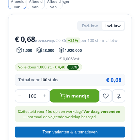
en
n
roeven
scherming
tigingen
n
ys & primers
 / Stokeinde
zaagbladen
essoires
Excl. btw
Incl. btw
 / Schroefduim
agbladen
eren
€ 0,68
€ 0,86
per 100 st. · incl. btw
−21%
urmaterialen
ortiment
ADVIESPRIJS
uten
1.000
48.000
1.920.000
en
€ 0,0068
/st.
Volle doos 1.000 st. · €
4,40
−35%
€ 0,68
Totaal voor
100
stuks
−
+
In mandje
Besteld vóór 16u op een werkdag?
Vandaag verzonden
— normaal de volgende werkdag bezorgd.
Toon varianten & alternatieven