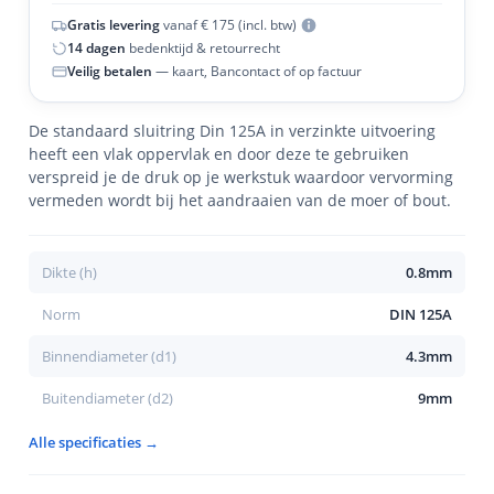
Gratis levering
vanaf € 175 (incl. btw)
14 dagen
bedenktijd & retourrecht
Veilig betalen
— kaart, Bancontact of op factuur
De standaard sluitring Din 125A in verzinkte uitvoering
heeft een vlak oppervlak en door deze te gebruiken
verspreid je de druk op je werkstuk waardoor vervorming
vermeden wordt bij het aandraaien van de moer of bout.
Dikte (h)
0.8mm
Norm
DIN 125A
Binnendiameter (d1)
4.3mm
Buitendiameter (d2)
9mm
Alle specificaties →