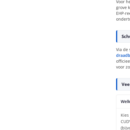
Voor h
grove k
EHP-ree
ondertu
Sch
Via de 
draadb
offici
voor zo
Vee
Welk
Kies
CUDY
(bij