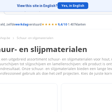
View this site in English?
Yes, in English
eld, zelfde
werkdag
verstuurd
★★★★★
9,4/10
·
1.407
klanten
shop.be
Schuur- en slijpmaterialen
uur- en slijpmaterialen
 een uitgebreid assortiment schuur- en slijpmaterialen voor hout,
urschijven tot slijpschijven en lamellenschijven: elk product is 
indresultaat. Onze schuur- en slijpmaterialen bieden een lange lev
rofessioneel gebruik als doe-het-zelf projecten. Kies de juiste korr