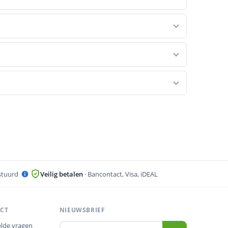
stuurd
Veilig betalen
· Bancontact, Visa, iDEAL
ACT
NIEUWSBRIEF
lde vragen