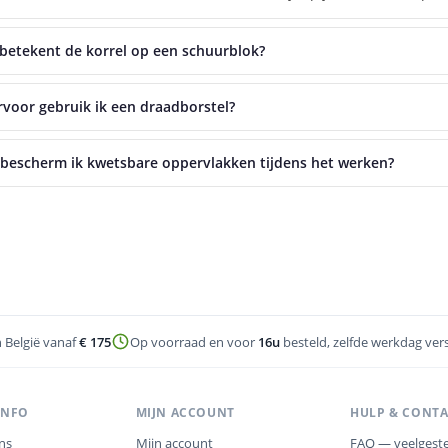
betekent de korrel op een schuurblok?
voor gebruik ik een draadborstel?
bescherm ik kwetsbare oppervlakken tijdens het werken?
n België vanaf
€ 175
Op voorraad en voor
16u
besteld, zelfde werkdag ver
INFO
MIJN ACCOUNT
HULP & CONT
ns
Mijn account
FAQ — veelgeste