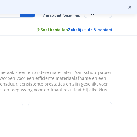
×
0
incl. btw
Mijn account
Vergelijking
Snel bestellen
Zakelijk
Hulp & contact
 metaal, steen en andere materialen. Van schuurpapier
ontworpen voor een efficiënte materiaalafname en een
ensduur, consistente prestaties en zijn geschikt voor
el en toepassing voor optimaal resultaat bij elke klus.