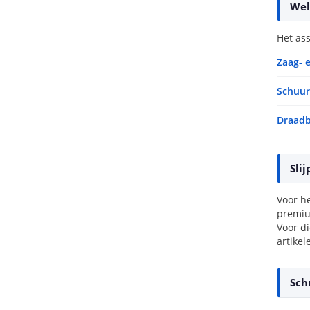
Wel
Het ass
Zaag- 
Schuur
Draadb
Sli
Voor h
premiu
Voor d
artikel
Sch