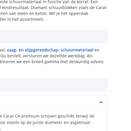
ste schuurmateriaal in functie van de korrel. Een
ad eindresultaat. Diamant schuurblokken zoals de Carat
nten van steen en beton. Wil je het oppervlak
ler in het assortiment.
aal:
zaag- en slijpgereedschap
,
schuurmateriaal
en
 16u bestelt, versturen we dezelfde werkdag. Als
combineren we een breed gamma met deskundig advies,
 de Carat CA premium schijven geschikt, terwijl de
euze steeds op de juiste diameter en asgatmaat
.