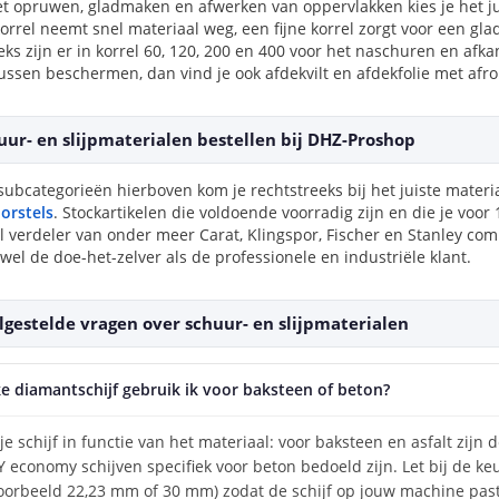
et opruwen, gladmaken en afwerken van oppervlakken kies je het jui
orrel neemt snel materiaal weg, een fijne korrel zorgt voor een gl
ks zijn er in korrel 60, 120, 200 en 400 voor het naschuren en afka
ssen beschermen, dan vind je ook afdekvilt en afdekfolie met afrol
uur- en slijpmaterialen bestellen bij DHZ-Proshop
subcategorieën hierboven kom je rechtstreeks bij het juiste materi
orstels
. Stockartikelen die voldoende voorradig zijn en die je voor
eel verdeler van onder meer Carat, Klingspor, Fischer en Stanley 
wel de doe-het-zelver als de professionele en industriële klant.
lgestelde vragen over schuur- en slijpmaterialen
e diamantschijf gebruik ik voor baksteen of beton?
 je schijf in functie van het materiaal: voor baksteen en asfalt zijn
 economy schijven specifiek voor beton bedoeld zijn. Let bij de k
voorbeeld 22,23 mm of 30 mm) zodat de schijf op jouw machine past