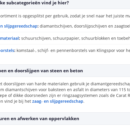
ke subcategorieën vind je hier?
ortiment is opgesplitst per gebruik, zodat je snel naar het juiste m
en slijpgereedschap
:
diamantschijven, doorslijpschijven en zaagtoe
materiaal
:
schuurschijven, schuurpapier, schuurblokken en toebe
orstels
:
komstaal-, schijf- en pennenborstels van Klingspor voor he
jpen en doorslijpen van steen en beton
et doorslijpen van harde materialen gebruik je diamantgereedscha
m diamantschijven voor baksteen en asfalt in diameters van 115 
iepe of dikke doorsneden zijn er ringzaagsystemen zoals de Carat 
en vind je bij het
zaag- en slijpgereedschap
.
uren en afwerken van oppervlakken