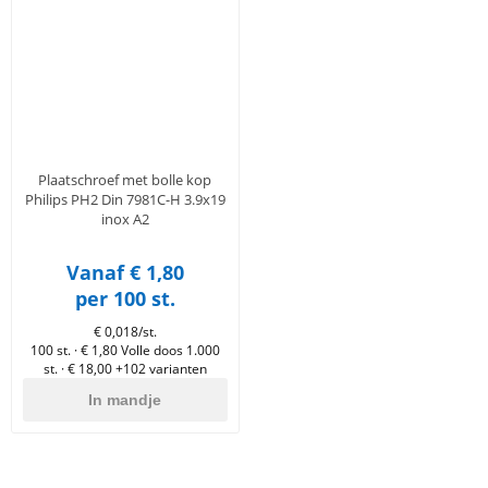
en
n
roeven
scherming
tigingen
n
ys & primers
 / Stokeinde
zaagbladen
essoires
 / Schroefduim
agbladen
eren
urmaterialen
ortiment
uten
Plaatschroef met bolle kop
en
Philips PH2 Din 7981C-H 3.9x19
inox A2
Vanaf € 1,80
per 100 st.
€ 0,018/st.
100 st. · € 1,80
Volle doos 1.000
st. · € 18,00
+102 varianten
In mandje