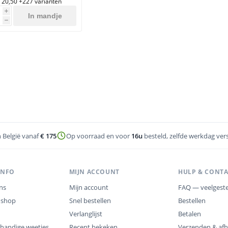
 20,50
+227 varianten
i
In mandje
h
n België vanaf
€ 175
Op voorraad en voor
16u
besteld, zelfde werkdag ver
INFO
MIJN ACCOUNT
HULP & CONT
ns
Mijn account
FAQ — veelgeste
oshop
Snel bestellen
Bestellen
Verlanglijst
Betalen
 handige weetjes
Recent bekeken
Verzenden & afh