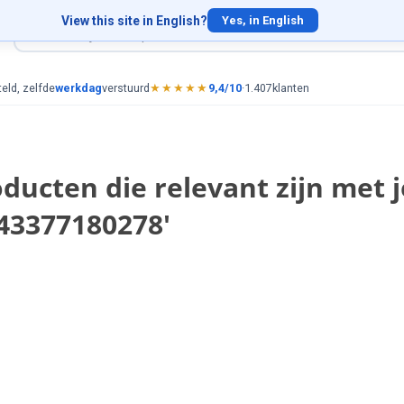
View this site in English?
Yes, in English
eld, zelfde
werkdag
verstuurd
★★★★★
9,4/10
·
1.407
klanten
ducten die relevant zijn met 
43377180278'