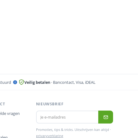
stuurd
Veilig betalen
· Bancontact, Visa, iDEAL
ACT
NIEUWSBRIEF
lde vragen
Promoties, tips & tricks. Uitschrijven kan altijd ·
privacyverklaring
alen