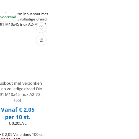
 voorraad
usbout met verzonken
 en volledige draad Din
91 M10x45 inox A2-70
(S6)
Vanaf € 2,05
per 10 st.
€ 0,205/st.
 · € 2,05
Volle doos 100 st. ·