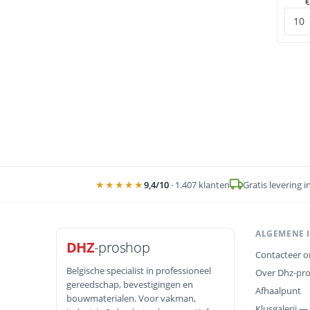
€
★★★★★
9,4
/10
·
1.407
klanten
Gratis levering i
ALGEMENE 
DHZ
-proshop
Contacteer o
Belgische specialist in professioneel
Over Dhz-pr
gereedschap, bevestigingen en
Afhaalpunt
bouwmaterialen. Voor vakman,
Klusgalerij —