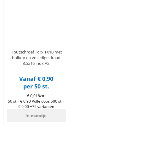
en
n
roeven
scherming
tigingen
n
ys & primers
 / Stokeinde
zaagbladen
essoires
 / Schroefduim
agbladen
eren
urmaterialen
ortiment
uten
Houtschroef Torx TX10 met
en
bolkop en volledige draad
3.5x16 inox A2
Vanaf € 0,90
per 50 st.
€ 0,018/st.
50 st. · € 0,90
Volle doos 500 st. ·
€ 9,00
+75 varianten
In mandje