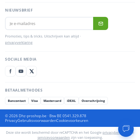
NIEUWSBRIEF
Promoties, tips & tricks. Uitschrijven kan altijd ·
privacyverklaring
SOCIALE MEDIA
BETAALMETHODES
Bancontact
Visa
Mastercard
iDEAL
Overschrijving
© 2026 Dhz-proshop.be · Btw BE 0541.329.878
Privacy
Gebruiksvoorwaarden
Cookievoorkeuren
Deze site wordt beschermd door reCAPTCHA en het Google
privacybeleid
en de
servicevoorwaarden
zijn van toepassing.