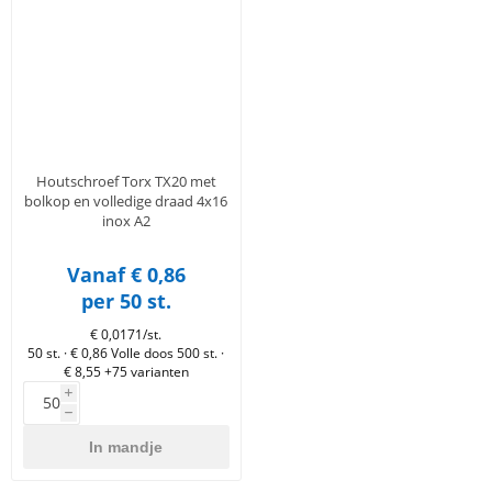
en
n
roeven
scherming
tigingen
n
ys & primers
 / Stokeinde
zaagbladen
essoires
 / Schroefduim
agbladen
eren
urmaterialen
ortiment
uten
Houtschroef Torx TX20 met
en
bolkop en volledige draad 4x16
inox A2
Vanaf € 0,86
per 50 st.
€ 0,0171/st.
50 st. · € 0,86
Volle doos 500 st. ·
€ 8,55
+75 varianten
i
h
In mandje