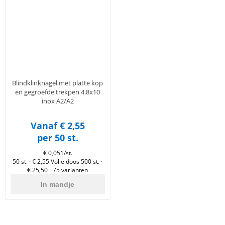
en
n
roeven
scherming
tigingen
n
ys & primers
 / Stokeinde
zaagbladen
essoires
 / Schroefduim
agbladen
eren
urmaterialen
ortiment
uten
Blindklinknagel met platte kop
en
en gegroefde trekpen 4.8x10
inox A2/A2
Vanaf € 2,55
per 50 st.
€ 0,051/st.
50 st. · € 2,55
Volle doos 500 st. ·
€ 25,50
+75 varianten
In mandje