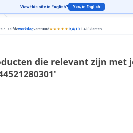
View this site in English?
Yes, in English
eld, zelfde
werkdag
verstuurd
★★★★★
9,4/10
·
1.413
klanten
ducten die relevant zijn met 
44521280301'