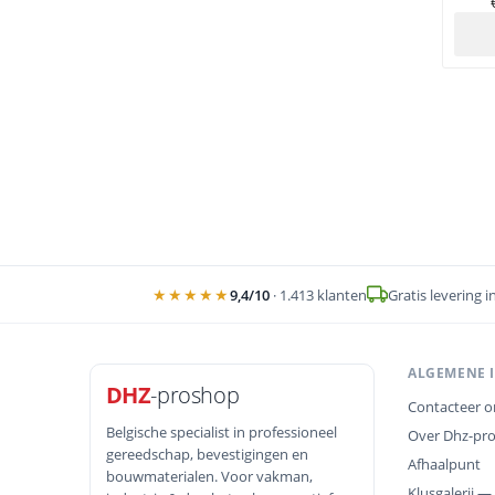
★★★★★
9,4
/10
·
1.413
klanten
Gratis levering i
ALGEMENE 
DHZ
-proshop
Contacteer o
Belgische specialist in professioneel
Over Dhz-pr
gereedschap, bevestigingen en
Afhaalpunt
bouwmaterialen. Voor vakman,
Klusgalerij —