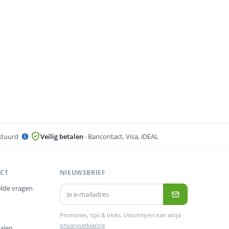
stuurd
Veilig betalen
· Bancontact, Visa, iDEAL
ACT
NIEUWSBRIEF
lde vragen
Promoties, tips & tricks. Uitschrijven kan altijd ·
privacyverklaring
alen