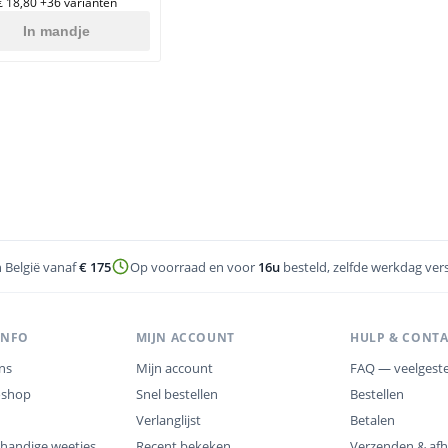
€ 18,80
+36 varianten
In mandje
n België vanaf
€ 175
Op voorraad en voor
16u
besteld, zelfde werkdag ver
INFO
MIJN ACCOUNT
HULP & CONT
ns
Mijn account
FAQ — veelgeste
oshop
Snel bestellen
Bestellen
Verlanglijst
Betalen
 handige weetjes
Recent bekeken
Verzenden & afh