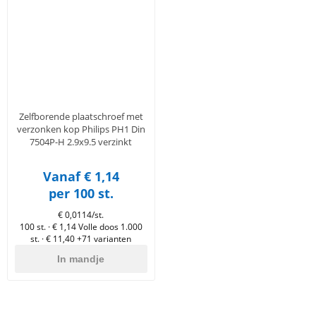
tigingen
lgereedschap
 & primers
n
essoires
dschap
horen
eren
pslag
timent
uten
Zelfborende plaatschroef met
verzonken kop Philips PH1 Din
7504P-H 2.9x9.5 verzinkt
Vanaf € 1,14
per 100 st.
€ 0,0114/st.
100 st. · € 1,14
Volle doos 1.000
st. · € 11,40
+71 varianten
In mandje