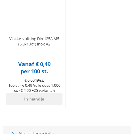
tigingen
lgereedschap
 & primers
n
essoires
dschap
horen
eren
pslag
Vlakke sluitring Din 125A M5
timent
uten
(5.3x10x1) inox A2
Vanaf € 0,49
per 100 st.
€ 0,0049/st.
100 st. · € 0,49
Volle doos 1.000
st. · € 4,90
+25 varianten
In mandje
Alle categorieën