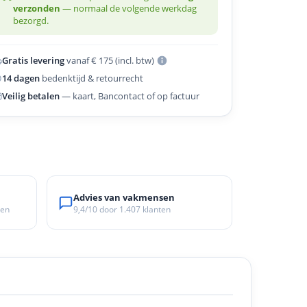
verzonden
— normaal de volgende werkdag
bezorgd.
Gratis levering
vanaf € 175 (incl. btw)
n
14 dagen
bedenktijd & retourrecht
Veilig betalen
— kaart, Bancontact of op factuur
Advies van vakmensen
ken
9,4/10
door
1.407
klanten