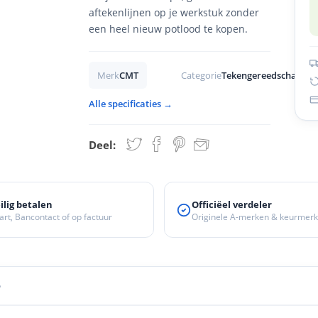
aftekenlijnen op je werkstuk zonder
een heel nieuw potlood te kopen.
Merk
CMT
Categorie
Tekengereedschappe
Alle specificaties →
Deel:
ilig betalen
Officiëel verdeler
art, Bancontact of op factuur
Originele A-merken & keurmer
?