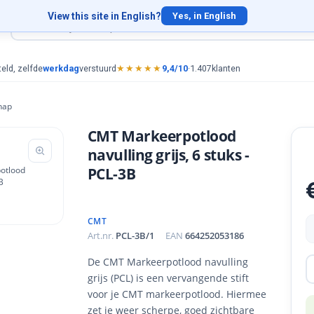
View this site in English?
Yes, in English
eld, zelfde
werkdag
verstuurd
★★★★★
9,4/10
·
1.407
klanten
hap
CMT Markeerpotlood
navulling grijs, 6 stuks -
PCL-3B
CMT
Art.nr.
PCL-3B/1
EAN
664252053186
De CMT Markeerpotlood navulling
grijs (PCL) is een vervangende stift
voor je CMT markeerpotlood. Hiermee
zet je weer scherpe, goed zichtbare