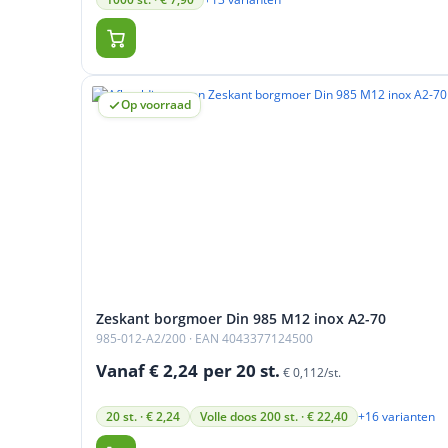
Op voorraad
Zeskant borgmoer Din 985 M12 inox A2-70
985-012-A2/200
· EAN 4043377124500
Vanaf € 2,24
per 20 st.
€ 0,112/st.
+16 varianten
20 st. · € 2,24
Volle doos 200 st. · € 22,40