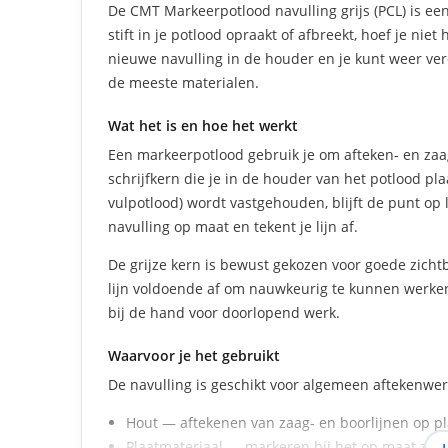
De CMT Markeerpotlood navulling grijs (PCL) is ee
stift in je potlood opraakt of afbreekt, hoef je nie
nieuwe navulling in de houder en je kunt weer verde
de meeste materialen.
Wat het is en hoe het werkt
Een markeerpotlood gebruik je om afteken- en zaagl
schrijfkern die je in de houder van het potlood pla
vulpotlood) wordt vastgehouden, blijft de punt op le
navulling op maat en tekent je lijn af.
De grijze kern is bewust gekozen voor goede zicht
lijn voldoende af om nauwkeurig te kunnen werken.
bij de hand voor doorlopend werk.
Waarvoor je het gebruikt
De navulling is geschikt voor algemeen aftekenwe
Hout — aftekenen van zaag- en boorlijnen op p
Plaatmateriaal — markeren bij het op maat zag