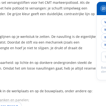
n set vervangstiften voor het CMT markeerpotlood. Als de
t het hele potlood te vervangen: je schuift simpelweg een
r. De grijze kleur geeft een duidelijke, contrastrijke lijn op
V
W
ijnen op je werkstuk te zetten. De navulling is de eigenlijke
W
atst. Doordat de stift via een mechaniek (zoals een
W
ngte en hoef je niet te slijpen. Je drukt of draait de
baarheid: op lichte én op donkere ondergronden steekt de
Bob
 Omdat het om losse navullingen gaat, heb je altijd reserve
sli
rk in de werkplaats en op de bouwplaats, onder andere op:
lanken en panelen;
en;