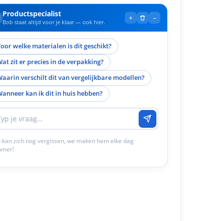
Productspecialist
+
–
Bob staat altijd voor je klaar — ook hier.
oor welke materialen is dit geschikt?
at zit er precies in de verpakking?
aarin verschilt dit van vergelijkbare modellen?
anneer kan ik dit in huis hebben?
 kan zich nog vergissen, we maken hem elke dag
mmer!