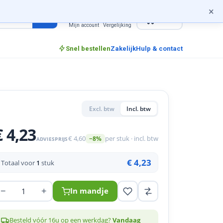
×
0
incl. btw
Mijn account
Vergelijking
Snel bestellen
Zakelijk
Hulp & contact
Excl. btw
Incl. btw
€ 4,23
€ 4,60
per stuk · incl. btw
−8%
ADVIESPRIJS
€ 4,23
Totaal voor
1
stuk
−
+
In mandje
Besteld vóór 16u op een werkdag?
Vandaag