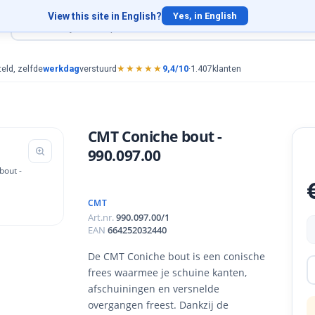
View this site in English?
Yes, in English
eld, zelfde
werkdag
verstuurd
★★★★★
9,4/10
·
1.407
klanten
CMT Coniche bout -
990.097.00
CMT
Art.nr.
990.097.00/1
EAN
664252032440
De CMT Coniche bout is een conische
frees waarmee je schuine kanten,
afschuiningen en versnelde
overgangen freest. Dankzij de