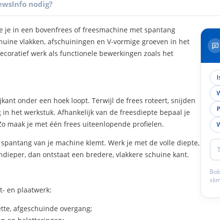
ews
Info nodig?
e je in een bovenfrees of freesmachine met spantang
chuine vlakken, afschuiningen en V-vormige groeven in het
decoratief werk als functionele bewerkingen zoals het
I
W
kant onder een hoek loopt. Terwijl de frees roteert, snijden
P
 in het werkstuk. Afhankelijk van de freesdiepte bepaal je
Zo maak je met één frees uiteenlopende profielen.
W
e spantang van je machine klemt. Werk je met de volle diepte,
ndieper, dan ontstaat een bredere, vlakkere schuine kant.
Bob
sli
t- en plaatwerk:
tte, afgeschuinde overgang;