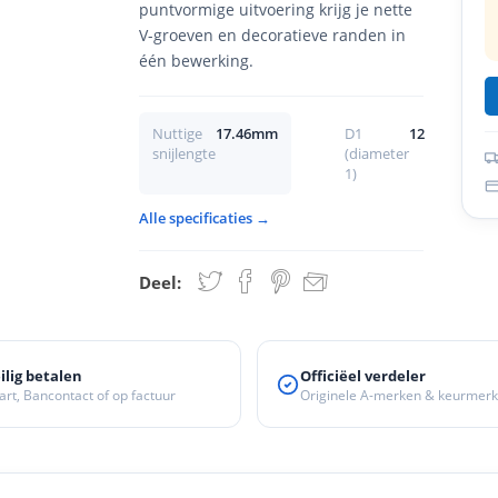
puntvormige uitvoering krijg je nette
V-groeven en decoratieve randen in
één bewerking.
Nuttige
17.46mm
D1
12
snijlengte
(diameter
1)
Alle specificaties →
Deel:
ilig betalen
Officiëel verdeler
art, Bancontact of op factuur
Originele A-merken & keurmer