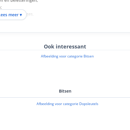
en en beletteringen;
;
ine assemblages.
Lees meer ▾
l en vergelijkbare houtachtige materialen.
Ook interessant
e spantang van je machine en klem de bout stevig en
wenste breedte en hoek van de afschuining of groef, en maak
er het werkstuk gelijkmatig aan en forceer niets; laat de
intervrij resultaat. Werk je met de volle nuttige snijlengte,
, ondiepe afschuiningen frees je ondieper.
Bitsen