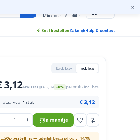
×
0
incl. btw
Mijn account
Vergelijking
Snel bestellen
Zakelijk
Hulp & contact
Excl. btw
Incl. btw
€ 3,12
€ 3,39
per stuk · incl. btw
−8%
ADVIESPRIJS
€ 3,12
Totaal voor
1
stuk
−
+
In mandje
Op bestelling
— uiterlijk bezorgd op vr 14/08.