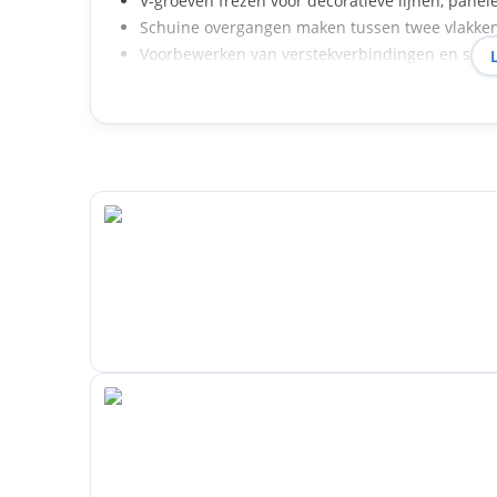
V-groeven frezen voor decoratieve lijnen, panel
Schuine overgangen maken tussen twee vlakken
Voorbewerken van verstekverbindingen en schu
De frees werkt goed in massief hout, plaatmateriaa
Praktisch gebruik en zo kies je
Controleer eerst of de schachtdiameter past bij d
gecentreerd vast. Stel de freesdiepte in op de ge
bij diepere bewerkingen liefst meerdere passes. Vo
frees op toerental het werk doen voor een strak, spl
dan haal je de maximale groefdiepte; voor bredere