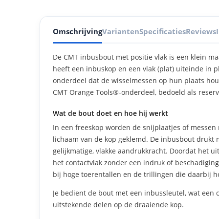
Omschrijving
Varianten
Specificaties
Reviews
De CMT inbusbout met positie vlak is een klein m
heeft een inbuskop en een vlak (plat) uiteinde in 
onderdeel dat de wisselmessen op hun plaats houd
CMT Orange Tools®-onderdeel, bedoeld als reserv
Wat de bout doet en hoe hij werkt
In een freeskop worden de snijplaatjes of messen 
lichaam van de kop geklemd. De inbusbout drukt me
gelijkmatige, vlakke aandrukkracht. Doordat het uite
het contactvlak zonder een indruk of beschadiging a
bij hoge toerentallen en de trillingen die daarbij h
Je bedient de bout met een inbussleutel, wat een
uitstekende delen op de draaiende kop.