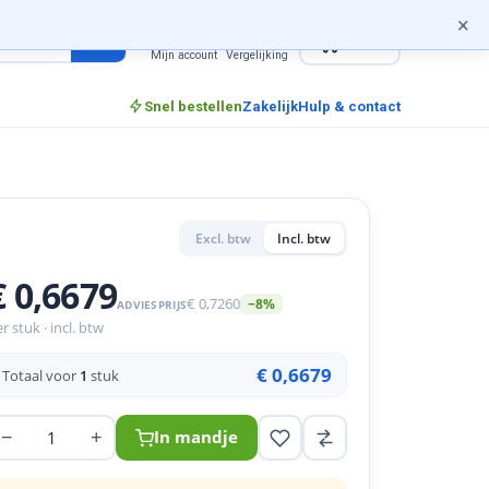
×
0
incl. btw
Mijn account
Vergelijking
Snel bestellen
Zakelijk
Hulp & contact
Excl. btw
Incl. btw
€ 0,6679
€ 0,7260
−8%
ADVIESPRIJS
r stuk · incl. btw
€ 0,6679
Totaal voor
1
stuk
−
+
In mandje