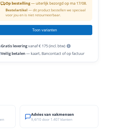
Op bestelling
— uiterlijk bezorgd op ma 17/08.
Bestelartikel
— dit product bestellen we speciaal
voor jou en is niet retourneerbaar.
Toon varianten
Gratis levering
vanaf € 175 (incl. btw)
Veilig betalen
— kaart, Bancontact of op factuur
Advies van vakmensen
ken
9,4/10
door
1.407
klanten