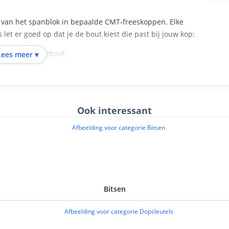
n van het spanblok in bepaalde CMT-freeskoppen. Elke
 let er goed op dat je de bout kiest die past bij jouw kop:
f verloren borgbout;
Lees meer ▾
m stilstand te vermijden;
Ook interessant
 je een bout nodig hebt; de verschillende uitvoeringen
erling uitwisselbaar. Kies dus de bout die overeenkomt met
et de juiste inbussleutel en zorg dat het spanblok en de
zet. Haal de bout stevig maar niet overdreven aan, zodat het
et beschadigt. De exacte maten vind je terug in het tabblad
Bitsen