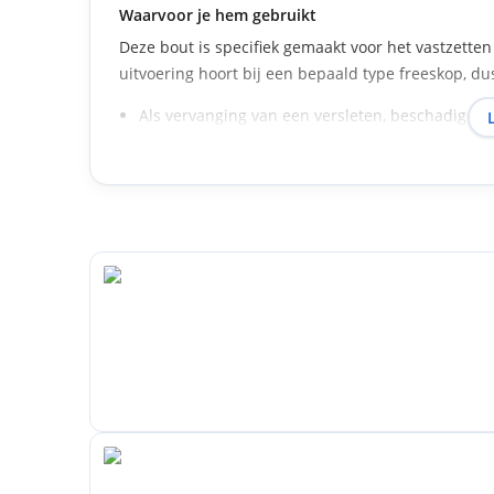
Waarvoor je hem gebruikt
Deze bout is specifiek gemaakt voor het vastzette
uitvoering hoort bij een bepaald type freeskop, dus
Als vervanging van een versleten, beschadigd o
Als reserveonderdeel dat je bij de hand houdt o
Bij onderhoud of revisie van je freeskop.
Praktisch gebruik en zo kies je
Controleer eerst voor welk freeskop-artikelnummer
verschillen in diameter en lengte en zijn niet ond
jouw specifieke CMT-freeskop. Draai de bout aan m
messen correct gepositioneerd zijn voordat je vast
mes niet kan verschuiven maar het schroefdraad ni
Specificaties.