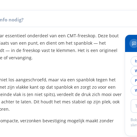
Info nodig?
aar essentieel onderdeel van een CMT-freeskop. Deze bout
plaats van een punt, en dient om het spanblok — het
t — in de freeskop vast te klemmen. Het is een origineel
e of vervanging.
I
W
niet los aangeschroefd, maar via een spanblok tegen het
P
t zijn vlakke kant op dat spanblok en zorgt zo voor een
W
inde vlak is (en niet spits), verdeelt de druk zich mooi over
chter te laten. Dit houdt het mes stabiel op zijn plek, ook
oren.
Bob
 compacte, verzonken bevestiging mogelijk maakt zonder
sli