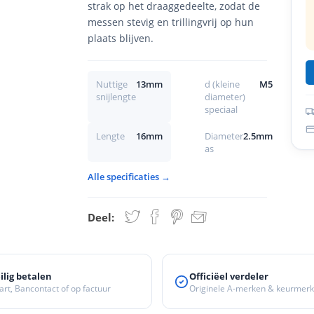
strak op het draaggedeelte, zodat de
messen stevig en trillingvrij op hun
plaats blijven.
Nuttige
13mm
d (kleine
M5
snijlengte
diameter)
speciaal
Lengte
16mm
Diameter
2.5mm
as
Alle specificaties →
Deel:
ilig betalen
Officiëel verdeler
art, Bancontact of op factuur
Originele A-merken & keurmer