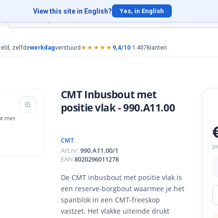
View this site in English?
Yes, in English
eld, zelfde
werkdag
verstuurd
★★★★★
9,4/10
·
1.407
klanten
CMT Inbusbout met
positie vlak - 990.A11.00
CMT
pe
Art.nr.
990.A11.00/1
EAN
8020296011278
De CMT inbusbout met positie vlak is
een reserve-borgbout waarmee je het
spanblok in een CMT-freeskop
vastzet. Het vlakke uiteinde drukt