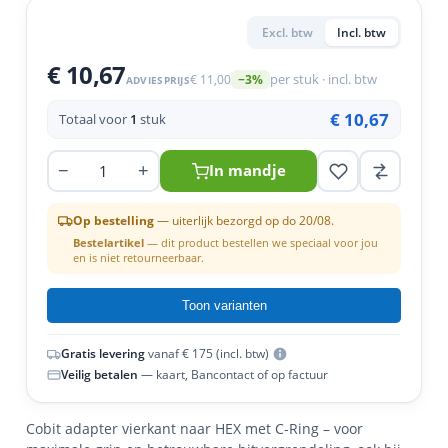
n
tigingen
Excl. btw
Incl. btw
n
ys & primers
essoires
€ 10,67
€ 11,00
per stuk · incl. btw
−3%
ADVIESPRIJS
eren
€ 10,67
Totaal voor
1
stuk
ortiment
uten
−
+
In mandje
Op bestelling
— uiterlijk bezorgd op do 20/08.
Bestelartikel
— dit product bestellen we speciaal voor jou
en is niet retourneerbaar.
Toon varianten
Gratis levering
vanaf € 175 (incl. btw)
Veilig betalen
— kaart, Bancontact of op factuur
Cobit adapter vierkant naar HEX met C-Ring – voor