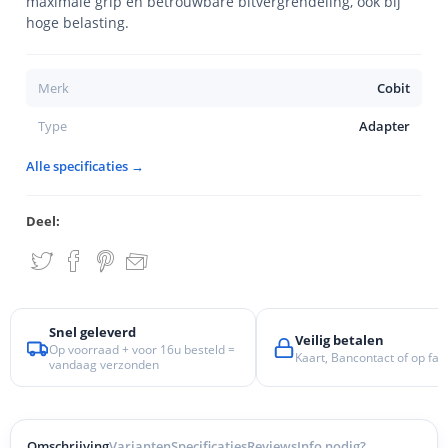
maximale grip en betrouwbare bitvergrendeling, ook bij
hoge belasting.
Merk
Cobit
Type
Adapter
Alle specificaties →
Deel:
Snel geleverd
Veilig betalen
Op voorraad + voor 16u besteld =
Kaart, Bancontact of op fac
vandaag verzonden
Omschrijving
Varianten
Specificaties
Reviews
Info nodig?