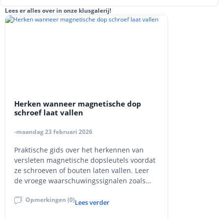
Lees er alles over in onze klusgalerij!
Herken wanneer magnetische dop
schroef laat vallen
-maandag 23 februari 2026
Praktische gids over het herkennen van
versleten magnetische dopsleutels voordat
ze schroeven of bouten laten vallen. Leer
de vroege waarschuwingssignalen zoals
wiebelende passing, inconsistente grip en
Opmerkingen (0)
zichtbare slijtage, plus drie snelle
Lees verder
veldtesten om retentie te controleren. Met