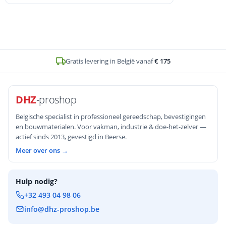
preventietips, vervangingsadvies en interne
links naar het Cobit dopsleutels
assortiment bij DHZ-Proshop voor
betrouwbare, precieze bevestigingen.
Op voorraad en voor
16u
besteld, zelfde werkdag verstuurd
DHZ
-proshop
Belgische specialist in professioneel gereedschap, bevestigingen
en bouwmaterialen. Voor vakman, industrie & doe-het-zelver —
actief sinds 2013, gevestigd in Beerse.
Meer over ons →
Hulp nodig?
+32 493 04 98 06
info@dhz-proshop.be