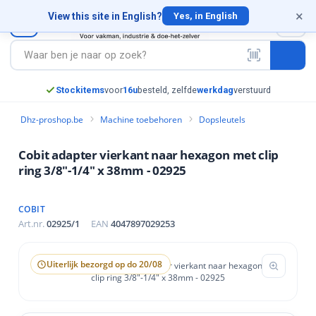
×
×
×
×
×
×
×
×
×
×
×
×
View this site in English?
0
Yes, in English
appen
 Ankers
edschap
siliconen
ming (PBM)
& schroeven
e toebehoren
huur- en slijpmaterialen
g
schappen
n & Ankers
ereedschap
 & siliconen
cherming (PBM)
en & schroeven
ro
hine toebehoren
n Schuur- en slijpmaterialen
nagels
ap
stigingen
en
en slijpgereedschap
★★★★★
9,4/10
·
1.407
klanten
stigingen
ren
orstels
n
ap
Dhz-proshop.be
Machine toebehoren
Dopsleutels
vestigingen
schap
erming
materiaal
dschap
Cobit adapter vierkant naar hexagon met clip
ring 3/8"-1/4" x 38mm - 02925
igingen
iers
en
reedschap
ls
els
n
COBIT
Art.nr.
02925/1
EAN
4047897029253
estigingen
tigingen
schroeven
ge
rezen
gingen
igingen
s & wandcontacten
schap
lijpmaterialen
Uiterlijk bezorgd op do 20/08
tigingen
nt
vestigingen
en