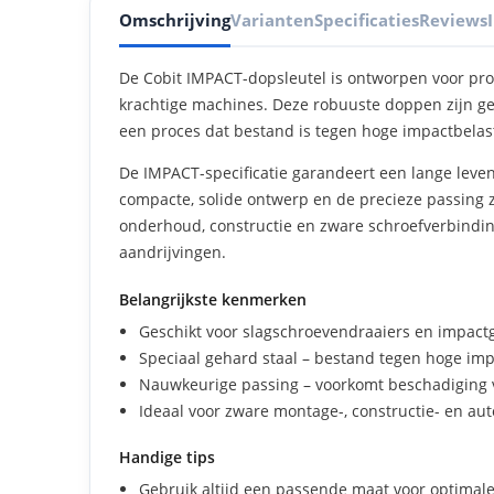
Omschrijving
Varianten
Specificaties
Reviews
De Cobit IMPACT-dopsleutel is ontworpen voor pro
krachtige machines. Deze robuuste doppen zijn g
een proces dat bestand is tegen hoge impactbelas
De IMPACT-specificatie garandeert een lange leve
compacte, solide ontwerp en de precieze passing z
onderhoud, constructie en zware schroefverbindin
aandrijvingen.
Belangrijkste kenmerken
Geschikt voor slagschroevendraaiers en impac
Speciaal gehard staal – bestand tegen hoge imp
Nauwkeurige passing – voorkomt beschadiging
Ideaal voor zware montage-, constructie- en au
Handige tips
Gebruik altijd een passende maat voor optimal