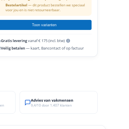
Bestelartikel
— dit product bestellen we speciaal
voor jou en is niet retourneerbaar.
Toon varianten
10mm
Gratis levering
vanaf € 175 (incl. btw)
 3/8"
Veilig betalen
— kaart, Bancontact of op factuur
Advies van vakmensen
ken
9,4/10
door
1.407
klanten