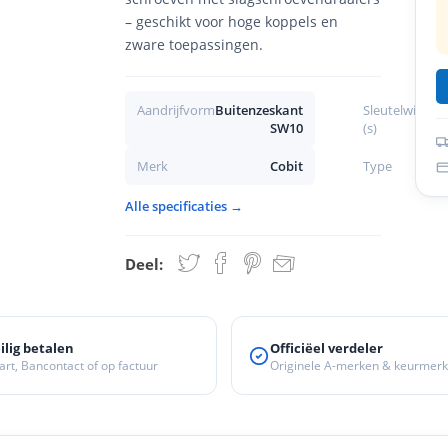
– geschikt voor hoge koppels en
zware toepassingen.
Aandrijfvorm
Buitenzeskant
Sleutelwijdte
SW10
(s)
Merk
Cobit
Type
Dop
Alle specificaties →
Deel:
ilig betalen
Officiëel verdeler
art, Bancontact of op factuur
Originele A-merken & keurmer