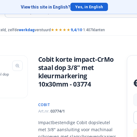
View this site in English?
Yes, in English
eld, zelfde
werkdag
verstuurd
★★★★★
9,4/10
·
1.407
klanten
Cobit korte impact-CrMo
staal dop 3/8" met
kleurmarkering
10x30mm - 03774
COBIT
Art.nr.
03774/1
Impactbestendige Cobit dopsleutel
met 3/8" aansluiting voor machinaal
schroeven met slagschroevendraaiers