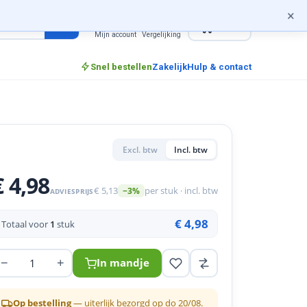
×
0
incl. btw
Mijn account
Vergelijking
Snel bestellen
Zakelijk
Hulp & contact
Excl. btw
Incl. btw
€ 4,98
€ 5,13
per stuk · incl. btw
−3%
ADVIESPRIJS
€ 4,98
Totaal voor
1
stuk
−
+
In mandje
Op bestelling
— uiterlijk bezorgd op do 20/08.