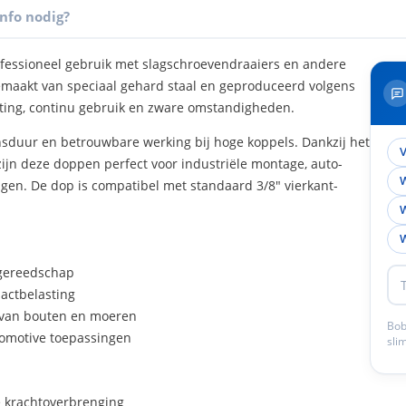
Info nodig?
fessioneel gebruik met slagschroevendraaiers en andere
emaakt van speciaal gehard staal en geproduceerd volgens
ting, continu gebruik en zware omstandigheden.
nsduur en betrouwbare werking bij hoge koppels. Dankzij het
V
ijn deze doppen perfect voor industriële montage, auto-
W
gen. De dop is compatibel met standaard 3/8" vierkant-
W
W
tgereedschap
actbelasting
 van bouten en moeren
Bob
tomotive toepassingen
sli
e krachtoverbrenging