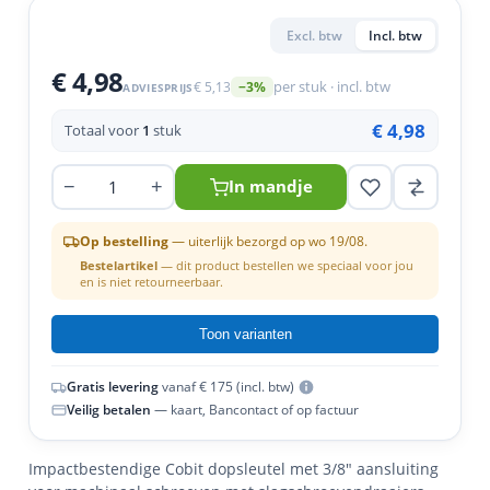
en
n
roeven
scherming
tigingen
Excl. btw
Incl. btw
n
ys & primers
 / Stokeinde
zaagbladen
essoires
€ 4,98
€ 5,13
per stuk · incl. btw
−3%
ADVIESPRIJS
 / Schroefduim
agbladen
eren
€ 4,98
Totaal voor
1
stuk
urmaterialen
ortiment
uten
−
+
In mandje
en
Op bestelling
— uiterlijk bezorgd op wo 19/08.
Bestelartikel
— dit product bestellen we speciaal voor jou
en is niet retourneerbaar.
Toon varianten
Gratis levering
vanaf € 175 (incl. btw)
Veilig betalen
— kaart, Bancontact of op factuur
Impactbestendige Cobit dopsleutel met 3/8" aansluiting