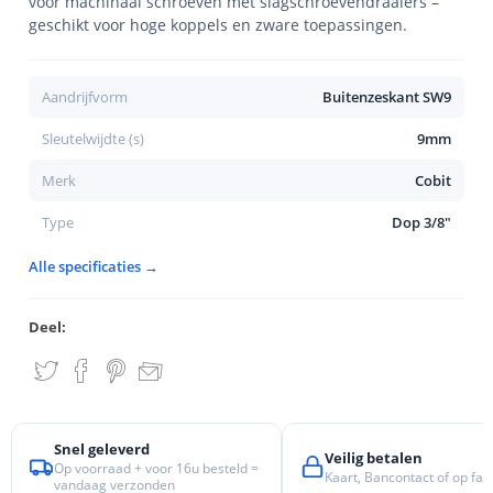
voor machinaal schroeven met slagschroevendraaiers –
geschikt voor hoge koppels en zware toepassingen.
Aandrijfvorm
Buitenzeskant SW9
Sleutelwijdte (s)
9mm
Merk
Cobit
Type
Dop 3/8"
Alle specificaties →
Deel:
Snel geleverd
Veilig betalen
Op voorraad + voor 16u besteld =
Kaart, Bancontact of op fac
vandaag verzonden