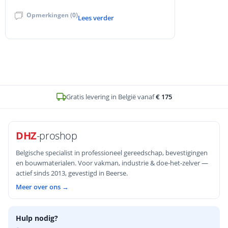
wiebelende passing, inconsistente grip en
Opmerkingen (0)
zichtbare slijtage, plus drie snelle
Lees verder
veldtesten om retentie te controleren. Met
preventietips, vervangingsadvies en interne
links naar het Cobit dopsleutels
assortiment bij DHZ-Proshop voor
betrouwbare, precieze bevestigingen.
Op voorraad en voor
16u
besteld, zelfde werkdag verstuurd
DHZ
-proshop
Belgische specialist in professioneel gereedschap, bevestigingen
en bouwmaterialen. Voor vakman, industrie & doe-het-zelver —
actief sinds 2013, gevestigd in Beerse.
Meer over ons →
Hulp nodig?