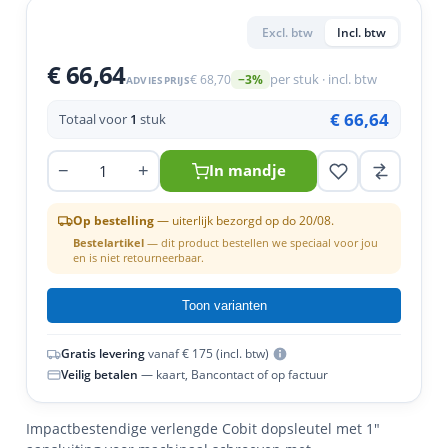
en
n
roeven
scherming
tigingen
Excl. btw
Incl. btw
n
ys & primers
 / Stokeinde
zaagbladen
essoires
€ 66,64
€ 68,70
per stuk · incl. btw
−3%
ADVIESPRIJS
 / Schroefduim
agbladen
eren
€ 66,64
Totaal voor
1
stuk
urmaterialen
ortiment
uten
−
+
In mandje
en
Op bestelling
— uiterlijk bezorgd op do 20/08.
Bestelartikel
— dit product bestellen we speciaal voor jou
en is niet retourneerbaar.
Toon varianten
Gratis levering
vanaf € 175 (incl. btw)
Veilig betalen
— kaart, Bancontact of op factuur
Impactbestendige verlengde Cobit dopsleutel met 1"