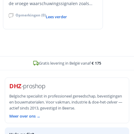
de vroege waarschuwingssignalen zoals
wiebelende passing, inconsistente grip en
Opmerkingen (0)
zichtbare slijtage, plus drie snelle
Lees verder
veldtesten om retentie te controleren. Met
preventietips, vervangingsadvies en interne
links naar het Cobit dopsleutels
assortiment bij DHZ-Proshop voor
betrouwbare, precieze bevestigingen.
Op voorraad en voor
16u
besteld, zelfde werkdag verstuurd
DHZ
-proshop
Belgische specialist in professioneel gereedschap, bevestigingen
en bouwmaterialen. Voor vakman, industrie & doe-het-zelver —
actief sinds 2013, gevestigd in Beerse.
Meer over ons →