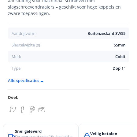
aansluiting voor machinaal schroeven met
slagschroevendraaiers – geschikt voor hoge koppels en
zware toepassingen.
Aandrijfvorm
Buitenzeskant SW55
Sleutelwijdte (s)
55mm
Merk
Cobit
Type
Dop 1"
Alle specificaties →
Deel:
Snel geleverd
Veilig betalen
Op voorraad + voor 16u besteld =