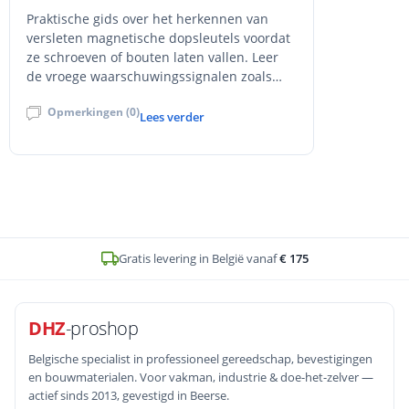
Praktische gids over het herkennen van
versleten magnetische dopsleutels voordat
ze schroeven of bouten laten vallen. Leer
de vroege waarschuwingssignalen zoals
wiebelende passing, inconsistente grip en
Opmerkingen (0)
zichtbare slijtage, plus drie snelle
Lees verder
veldtesten om retentie te controleren. Met
preventietips, vervangingsadvies en interne
links naar het Cobit dopsleutels
assortiment bij DHZ-Proshop voor
betrouwbare, precieze bevestigingen.
Op voorraad en voor
16u
besteld, zelfde werkdag verstuurd
DHZ
-proshop
Belgische specialist in professioneel gereedschap, bevestigingen
en bouwmaterialen. Voor vakman, industrie & doe-het-zelver —
actief sinds 2013, gevestigd in Beerse.