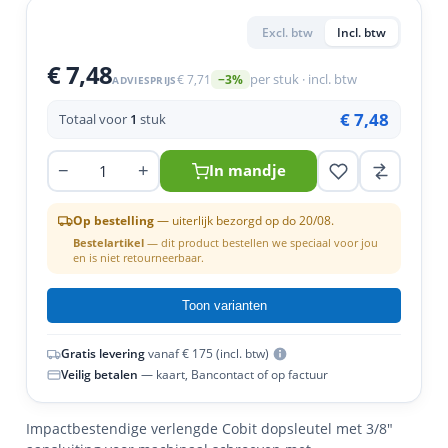
tigingen
lgereedschap
Excl. btw
Incl. btw
 & primers
n
essoires
dschap
€ 7,48
€ 7,71
per stuk · incl. btw
−3%
ADVIESPRIJS
horen
eren
pslag
€ 7,48
Totaal voor
1
stuk
timent
uten
−
+
In mandje
Op bestelling
— uiterlijk bezorgd op do 20/08.
Bestelartikel
— dit product bestellen we speciaal voor jou
en is niet retourneerbaar.
Toon varianten
Gratis levering
vanaf € 175 (incl. btw)
Veilig betalen
— kaart, Bancontact of op factuur
Impactbestendige verlengde Cobit dopsleutel met 3/8"