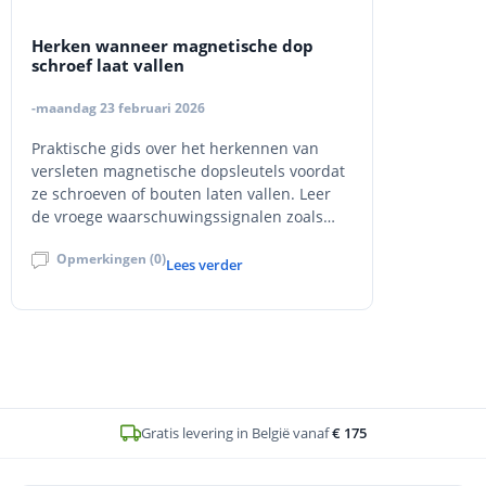
Herken wanneer magnetische dop
schroef laat vallen
-maandag 23 februari 2026
Praktische gids over het herkennen van
versleten magnetische dopsleutels voordat
ze schroeven of bouten laten vallen. Leer
de vroege waarschuwingssignalen zoals
wiebelende passing, inconsistente grip en
Opmerkingen (0)
zichtbare slijtage, plus drie snelle
Lees verder
veldtesten om retentie te controleren. Met
preventietips, vervangingsadvies en interne
links naar het Cobit dopsleutels
assortiment bij DHZ-Proshop voor
betrouwbare, precieze bevestigingen.
Op voorraad en voor
16u
besteld, zelfde werkdag verstuurd