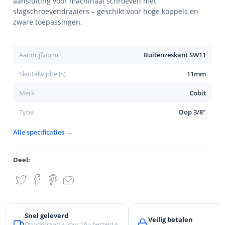
aansluiting voor machinaal schroeven met
slagschroevendraaiers – geschikt voor hoge koppels en
zware toepassingen.
Aandrijfvorm
Buitenzeskant SW11
Sleutelwijdte (s)
11mm
Merk
Cobit
Type
Dop 3/8"
Alle specificaties →
Deel:
Snel geleverd
Veilig betalen
Op voorraad + voor 16u besteld =