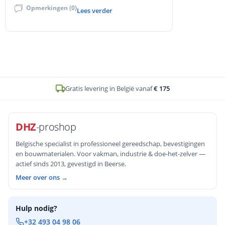
Opmerkingen (0)
vervangen. Met interne links naar DHZ-
Lees verder
Proshop bits assortiment.
Op voorraad en voor
16u
besteld, zelfde werkdag verstuurd
DHZ
-proshop
Belgische specialist in professioneel gereedschap, bevestigingen
en bouwmaterialen. Voor vakman, industrie & doe-het-zelver —
actief sinds 2013, gevestigd in Beerse.
Meer over ons →
Hulp nodig?
+32 493 04 98 06