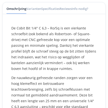
Omschrijving
Varianten
Specificaties
Reviews
Info nodig?
De Cobit Bit 1/4" C 6,3 – Ro/Sq is een vierkante
schroefbit (ook bekend als Robertson- of Square-
drive) met CNC-gefreesde kop voor een optimale
passing en minimale speling. Dankzij het vierkante
profiel blijft de schroef stevig op de bit zitten tijdens
het indraaien, wat het risico op wegglijden of
kantelen aanzienlijk vermindert – ook bij werken
boven het hoofd of in krappe ruimtes.
De nauwkeurig gefreesde randen zorgen voor een
hoog klemeffect en betrouwbare
krachtoverbrenging, zelfs bij schroefklussen met
normaal tot gemiddeld aandraaimoment. Deze bit
heeft een lengte van 25 mm en een universele 1/4"
C 6,3 aansluiting – geschikt voor elke standaard