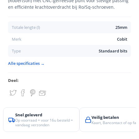
(Robertson) met CNC-gefreesde punt voor stevige passing
en efficiënte krachtoverdracht bij Ro/Sq-schroeven.
Totale lengte (l)
25mm
Merk
Cobit
Type
Standaard bits
Alle specificaties →
Deel:
Snel geleverd
Veilig betalen
Op voorraad + voor 16u besteld =
Kaart, Bancontact of op fac
vandaag verzonden