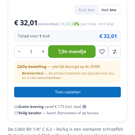
en
n
roeven
scherming
tigingen
Excl. btw
Incl. btw
n
ys & primers
 / Stokeinde
zaagbladen
essoires
€ 32,01
€ 33,00
per stuk · incl. btw
−3%
ADVIESPRIJS
 / Schroefduim
agbladen
eren
€ 32,01
Totaal voor
1
stuk
urmaterialen
ortiment
uten
−
+
In mandje
en
Op bestelling
— uiterlijk bezorgd op do 20/08.
Bestelartikel
— dit product bestellen we speciaal voor jou
en is niet retourneerbaar.
Toon varianten
Gratis levering
vanaf € 175 (incl. btw)
Veilig betalen
— kaart, Bancontact of op factuur
De Cobit Bit 1/4" C 6,3 – Ro/Sq is een vierkante schroefbit