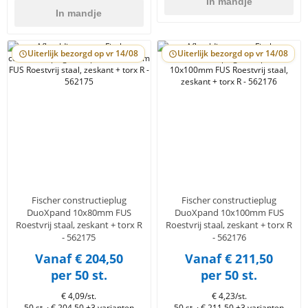
In mandje
In mandje
Uiterlijk bezorgd op vr 14/08
Uiterlijk bezorgd op vr 14/08
Fischer constructieplug
Fischer constructieplug
DuoXpand 10x80mm FUS
DuoXpand 10x100mm FUS
Roestvrij staal, zeskant + torx R
Roestvrij staal, zeskant + torx R
- 562175
- 562176
Vanaf € 204,50
Vanaf € 211,50
per 50 st.
per 50 st.
€ 4,09/st.
€ 4,23/st.
50 st. · € 204,50
+3 varianten
50 st. · € 211,50
+3 varianten