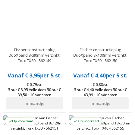
en
n
roeven
scherming
tigingen
n
ys & primers
 / Stokeinde
zaagbladen
essoires
 / Schroefduim
agbladen
eren
urmaterialen
ortiment
uten
Fischer constructieplug
Fischer constructieplug
en
DuoXpand 8x80mm verzinkt,
DuoXpand 8x100mm verzinkt,
Torx TX30 - 562149
Torx TX30 - 562150
Vanaf € 3,95
per 5 st.
Vanaf € 4,40
per 5 st.
€ 0,79/st.
€ 0,88/st.
5 st. · € 3,95
Volle doos 50 st. · €
5 st. · € 4,40
Volle doos 50 st. · €
39,50
+10 varianten
43,99
+10 varianten
In mandje
In mandje
Op voorraad
Op voorraad