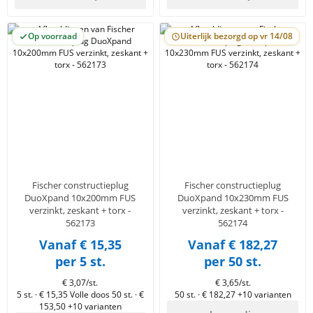
Op voorraad
Uiterlijk bezorgd op vr 14/08
Fischer constructieplug
Fischer constructieplug
DuoXpand 10x200mm FUS
DuoXpand 10x230mm FUS
verzinkt, zeskant + torx -
verzinkt, zeskant + torx -
562173
562174
Vanaf € 15,35
Vanaf € 182,27
per 5 st.
per 50 st.
€ 3,07/st.
€ 3,65/st.
5 st. · € 15,35
Volle doos 50 st. · €
50 st. · € 182,27
+10 varianten
153,50
+10 varianten