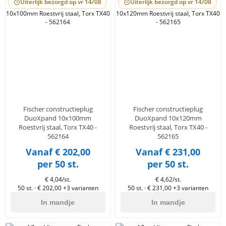
Uiterlijk bezorgd op vr 14/08
Uiterlijk bezorgd op vr 14/08
Fischer constructieplug
Fischer constructieplug
DuoXpand 10x100mm
DuoXpand 10x120mm
Roestvrij staal, Torx TX40 -
Roestvrij staal, Torx TX40 -
562164
562165
Vanaf € 202,00
Vanaf € 231,00
per 50 st.
per 50 st.
€ 4,04/st.
€ 4,62/st.
50 st. · € 202,00
+3 varianten
50 st. · € 231,00
+3 varianten
In mandje
In mandje