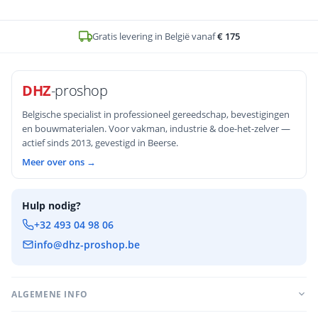
Op voorraad en voor
16u
besteld, zelfde werkdag verstuurd
DHZ
-proshop
Belgische specialist in professioneel gereedschap, bevestigingen
en bouwmaterialen. Voor vakman, industrie & doe-het-zelver —
actief sinds 2013, gevestigd in Beerse.
Meer over ons →
Hulp nodig?
+32 493 04 98 06
info@dhz-proshop.be
ALGEMENE INFO