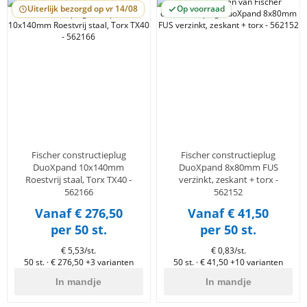
Uiterlijk bezorgd op vr 14/08
Op voorraad
Fischer constructieplug
Fischer constructieplug
DuoXpand 10x140mm
DuoXpand 8x80mm FUS
Roestvrij staal, Torx TX40 -
verzinkt, zeskant + torx -
562166
562152
Vanaf € 276,50
Vanaf € 41,50
per 50 st.
per 50 st.
€ 5,53/st.
€ 0,83/st.
50 st. · € 276,50
+3 varianten
50 st. · € 41,50
+10 varianten
In mandje
In mandje