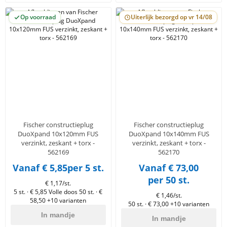
Op voorraad
Uiterlijk bezorgd op vr 14/08
Fischer constructieplug
Fischer constructieplug
DuoXpand 10x120mm FUS
DuoXpand 10x140mm FUS
verzinkt, zeskant + torx -
verzinkt, zeskant + torx -
562169
562170
Vanaf € 5,85
per 5 st.
Vanaf € 73,00
per 50 st.
€ 1,17/st.
5 st. · € 5,85
Volle doos 50 st. · €
€ 1,46/st.
58,50
+10 varianten
50 st. · € 73,00
+10 varianten
In mandje
In mandje