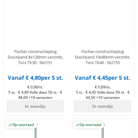
Fischer constructieplug
Fischer constructieplug
DuoXpand 8x120mm verzinkt,
DuoXpand 10x80mm verzinkt,
Torx TX30 - 562151
Torx TX40 - 562155
Vanaf € 4,80
per 5 st.
Vanaf € 4,45
per 5 st.
€ 0,96/st.
€ 0,89/st.
5 st. · € 4,80
Volle doos 50 st. · €
5 st. · € 4,45
Volle doos 50 st. · €
48,00
+10 varianten
44,50
+10 varianten
In mandje
In mandje
Op voorraad
Op voorraad