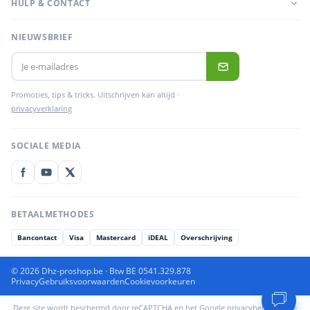
HULP & CONTACT
NIEUWSBRIEF
Promoties, tips & tricks. Uitschrijven kan altijd ·
privacyverklaring
SOCIALE MEDIA
BETAALMETHODES
Bancontact
Visa
Mastercard
iDEAL
Overschrijving
© 2026 Dhz-proshop.be · Btw BE 0541.329.878
Privacy
Gebruiksvoorwaarden
Cookievoorkeuren
Deze site wordt beschermd door reCAPTCHA en het Google
privacybeleid
en de