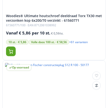
Woodies® Ultimate houtschroef deeldraad Torx TX30 met
verzonken kop 6x200/70 verzinkt - 61560771
61560771/100
· EAN 8712061038992
Vanaf € 5,86
per 10 st.
€ 0,59/st.
+61 varianten
10 st. · € 5,86
Volle doos 100 st. · € 58,56
Op voorraad