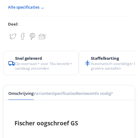
Alle specificaties →
Deel:
Snel geleverd
Staffelkorting
Op voorraad + voor 16u besteld =
Automatisch voordeliger bij
vandaag verzonden
grotere aantallen
Omschrijving
Varianten
Specificaties
Reviews
Info nodig?
Fischer oogschroef GS