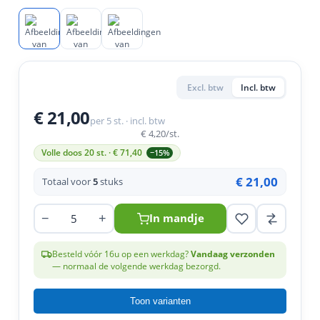
en
n
roeven
scherming
tigingen
n
ys & primers
 / Stokeinde
zaagbladen
essoires
 / Schroefduim
agbladen
eren
Excl. btw
Incl. btw
urmaterialen
ortiment
uten
€ 21,00
per 5 st. · incl. btw
en
€ 4,20
/st.
Volle doos 20 st. · €
71,40
−15%
€ 21,00
Totaal voor
5
stuks
−
+
In mandje
Besteld vóór 16u op een werkdag?
Vandaag verzonden
— normaal de volgende werkdag bezorgd.
Toon varianten