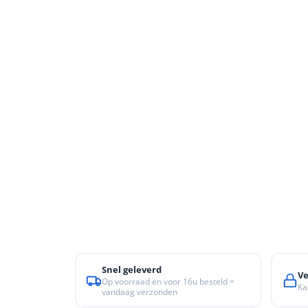
en
n
roeven
scherming
tigingen
n
ys & primers
 / Stokeinde
zaagbladen
essoires
 / Schroefduim
agbladen
eren
urmaterialen
ortiment
uten
en
Snel geleverd
Ve
Op voorraad en voor 16u besteld =
Ka
vandaag verzonden