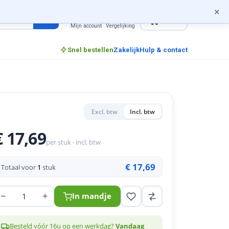
×
0
incl. btw
Mijn account
Vergelijking
Snel bestellen
Zakelijk
Hulp & contact
Excl. btw
Incl. btw
€ 17,69
per stuk · incl. btw
€ 17,69
Totaal voor
1
stuk
−
+
In mandje
Besteld vóór 16u op een werkdag?
Vandaag