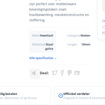
zijn perfect voor middelzware
bevestigingstaken zoals
houtbewerking, meubelconstructie en
stoffering.
Merk
Hewitool
Categorie
Nieten
Materiaal
Staal
Lengte
10mm
galva
Alle specificaties →
Deel:
ilig betalen
Officiëel verdeler
art, Bancontact of op factuur
Originele A-merken & keurmer