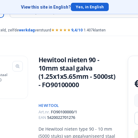
View this site in English?
Yes, in English
eld, zelfde
werkdag
verstuurd
★★★★★
9,4/10
·
1.407
klanten
Hewitool nieten 90 -
10mm staal galva
(1.25x1x5.65mm - 5000st)
- FO90100000
HEWITOOL
Art.nr.
FO90100000/1
EAN
5420022701276
De Hewitool nieten type 90 - 10 mm
(5000 stuks) van gegalvaniseerd staal