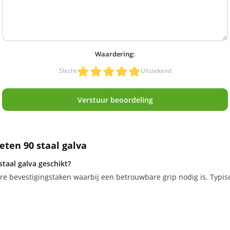
Waardering:
Slecht
Uitstekend
1
2
3
4
5
Verstuur beoordeling
eten 90 staal galva
taal galva geschikt?
are bevestigingstaken waarbij een betrouwbare grip nodig is. Typis