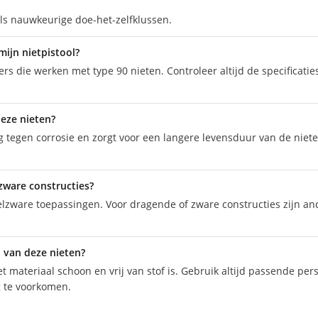
als nauwkeurige doe-het-zelfklussen.
mijn nietpistool?
rs die werken met type 90 nieten. Controleer altijd de specificatie
deze nieten?
tegen corrosie en zorgt voor een langere levensduur van de niete
 zware constructies?
delzware toepassingen. Voor dragende of zware constructies zijn a
n van deze nieten?
et materiaal schoon en vrij van stof is. Gebruik altijd passende pe
g te voorkomen.