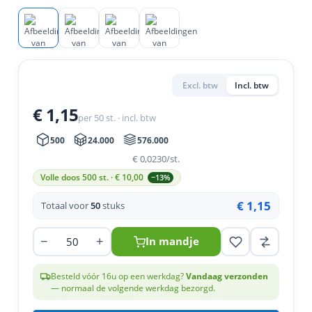
en
n
roeven
scherming
tigingen
n
ys & primers
 / Stokeinde
zaagbladen
essoires
 / Schroefduim
agbladen
eren
Excl. btw
Incl. btw
urmaterialen
ortiment
uten
€ 1,15
per 50 st. · incl. btw
en
500
24.000
576.000
€ 0,0230
/st.
Volle doos 500 st. · €
10,00
−13%
€ 1,15
Totaal voor
50
stuks
−
+
In mandje
Besteld vóór 16u op een werkdag?
Vandaag verzonden
— normaal de volgende werkdag bezorgd.