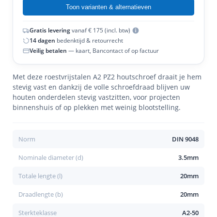
Toon varianten & alternatieven
Gratis levering
vanaf € 175 (incl. btw)
14 dagen
bedenktijd & retourrecht
Veilig betalen
— kaart, Bancontact of op factuur
Met deze roestvrijstalen A2 PZ2 houtschroef draait je hem
stevig vast en dankzij de volle schroefdraad blijven uw
houten onderdelen stevig vastzitten, voor projecten
binnenshuis of op plekken met weinig blootstelling.
Norm
DIN 9048
Nominale diameter (d)
3.5mm
Totale lengte (l)
20mm
Draadlengte (b)
20mm
Sterkteklasse
A2-50