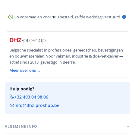
verzinkt versus inox, schroeflengte,
voorboren en veelgemaakte fouten.
Op voorraad en voor
16u
besteld, zelfde werkdag verstuurd
DHZ
-proshop
Belgische specialist in professioneel gereedschap, bevestigingen
en bouwmaterialen. Voor vakman, industrie & doe-het-zelver —
actief sinds 2013, gevestigd in Beerse.
Meer over ons →
Hulp nodig?
+32 493 04 98 06
info@dhz-proshop.be
ALGEMENE INFO