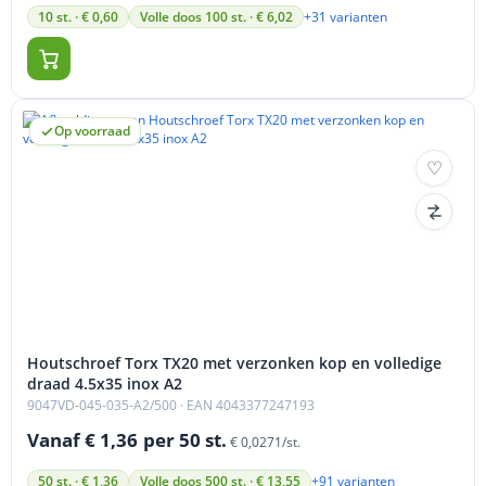
+31 varianten
10 st. · € 0,60
Volle doos 100 st. · € 6,02
Op voorraad
Houtschroef Torx TX20 met verzonken kop en volledige
draad 4.5x35 inox A2
9047VD-045-035-A2/500
· EAN 4043377247193
Vanaf € 1,36
per 50 st.
€ 0,0271/st.
+91 varianten
50 st. · € 1,36
Volle doos 500 st. · € 13,55