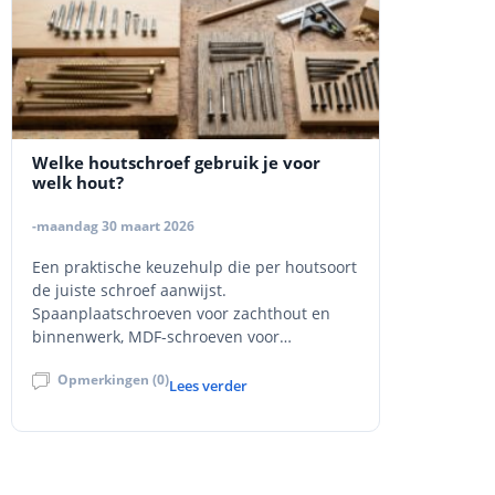
Welke houtschroef gebruik je voor
welk hout?
-maandag 30 maart 2026
Een praktische keuzehulp die per houtsoort
de juiste schroef aanwijst.
Spaanplaatschroeven voor zachthout en
binnenwerk, MDF-schroeven voor
plaatmateriaal, constructie- en
Opmerkingen (0)
tellerkopschroeven voor zware
Lees verder
houtverbindingen, en inox
vlonderschroeven voor terras en
buitenhout. Met uitleg over deeldraad
versus voldraad, torx versus kruiskop,