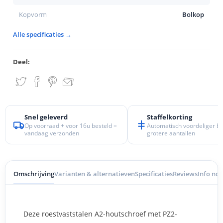
Kopvorm
Bolkop
Alle specificaties →
Deel:
Snel geleverd
Staffelkorting
Op voorraad + voor 16u besteld =
Automatisch voordeliger bij
vandaag verzonden
grotere aantallen
Omschrijving
Varianten & alternatieven
Specificaties
Reviews
Info nod
Deze roestvaststalen A2-houtschroef met PZ2-