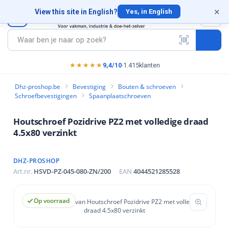
×
×
×
×
×
×
×
×
×
×
×
×
View this site in English?
0
Yes, in English
appen
 Ankers
edschap
siliconen
ming (PBM)
& schroeven
e toebehoren
huur- en slijpmaterialen
g
schappen
n & Ankers
ereedschap
 & siliconen
cherming (PBM)
en & schroeven
ro
hine toebehoren
n Schuur- en slijpmaterialen
nagels
ap
stigingen
en
en slijpgereedschap
★★★★★
9,4/10
·
1.415
klanten
stigingen
ren
orstels
n
ap
Dhz-proshop.be
Bevestiging
Bouten & schroeven
Schroefbevestigingen
Spaanplaatschroeven
vestigingen
schap
erming
materiaal
dschap
Houtschroef Pozidrive PZ2 met volledige draad
igingen
iers
en
reedschap
4.5x80 verzinkt
ls
els
n
DHZ-PROSHOP
estigingen
tigingen
schroeven
ge
Art.nr.
HSVD-PZ-045-080-ZN/200
EAN
4044521285528
rezen
gingen
igingen
s & wandcontacten
schap
lijpmaterialen
Op voorraad
tigingen
nt
vestigingen
en