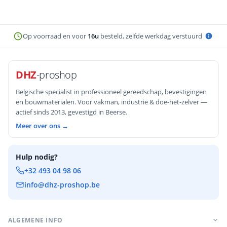
verzinkt versus inox, schroeflengte,
voorboren en veelgemaakte fouten.
Op voorraad en voor
16u
besteld, zelfde werkdag verstuurd
DHZ
-proshop
Belgische specialist in professioneel gereedschap, bevestigingen
en bouwmaterialen. Voor vakman, industrie & doe-het-zelver —
actief sinds 2013, gevestigd in Beerse.
Meer over ons →
Hulp nodig?
+32 493 04 98 06
info@dhz-proshop.be
ALGEMENE INFO