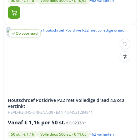
+62 varianten
50 st. · € 1,10
Volle doos 500 st. · € 10,95
Op voorraad
Houtschroef Pozidrive PZ2 met volledige draad 4.5x40
verzinkt
HSVD-PZ-045-040-ZN/500
· EAN 4044521284941
Vanaf € 1,16
per 50 st.
€ 0,0233/st.
+62 varianten
50 st. · € 1,16
Volle doos 500 st. · € 11,65