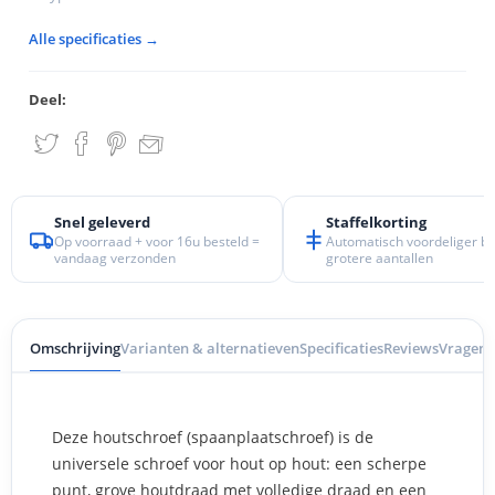
Alle specificaties →
Deel:
Snel geleverd
Staffelkorting
Op voorraad + voor 16u besteld =
Automatisch voordeliger bij
vandaag verzonden
grotere aantallen
Omschrijving
Varianten & alternatieven
Specificaties
Reviews
Vragen
I
Deze houtschroef (spaanplaatschroef) is de
universele schroef voor hout op hout: een scherpe
punt, grove houtdraad met volledige draad en een