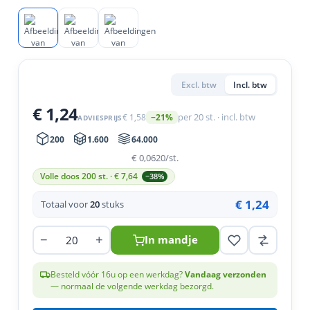
n
tigingen
n
ys & primers
essoires
eren
Excl. btw
Incl. btw
ortiment
uten
€ 1,24
€ 1,58
per 20 st. · incl. btw
−21%
ADVIESPRIJS
200
1.600
64.000
€ 0,0620
/st.
Volle doos 200 st. · €
7,64
−38%
€ 1,24
Totaal voor
20
stuks
−
+
In mandje
Besteld vóór 16u op een werkdag?
Vandaag verzonden
— normaal de volgende werkdag bezorgd.