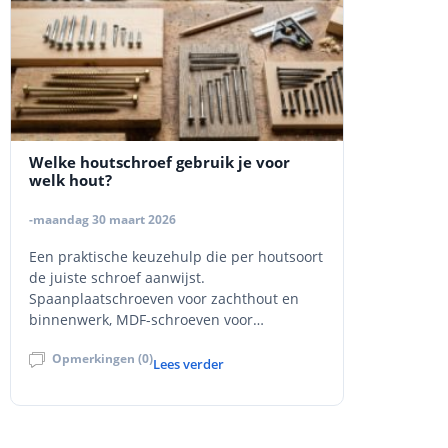
Welke houtschroef gebruik je voor
welk hout?
-maandag 30 maart 2026
Een praktische keuzehulp die per houtsoort
de juiste schroef aanwijst.
Spaanplaatschroeven voor zachthout en
binnenwerk, MDF-schroeven voor
plaatmateriaal, constructie- en
Opmerkingen (0)
tellerkopschroeven voor zware
Lees verder
houtverbindingen, en inox
vlonderschroeven voor terras en
buitenhout. Met uitleg over deeldraad
versus voldraad, torx versus kruiskop,