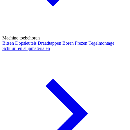
Machine toebehoren
Bitsen
Dopsleutels
Draadtappen
Boren
Frezen
Tegelmontage
Schuur- en slijpmaterialen