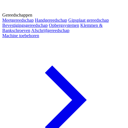
Gereedschappen
Meetgereedschap
Handgereedschap
Gipsplaat gereedschap
Bevestigingsgereedschap
Opbergsystemen
Klemmen &
Bankschroeven
Afschrijfgereedschap
Machine toebehoren