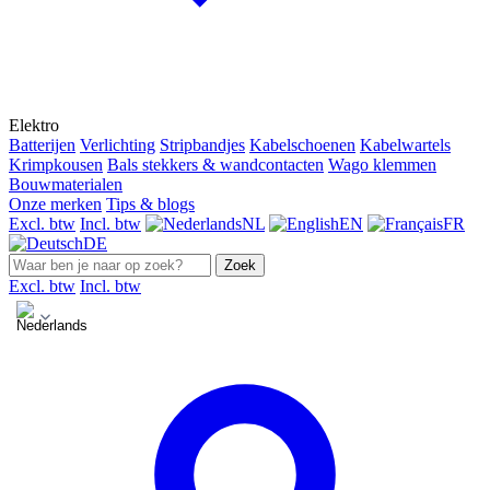
Elektro
Batterijen
Verlichting
Stripbandjes
Kabelschoenen
Kabelwartels
Krimpkousen
Bals stekkers & wandcontacten
Wago klemmen
Bouwmaterialen
Onze merken
Tips & blogs
Excl. btw
Incl. btw
NL
EN
FR
DE
Zoek
Excl. btw
Incl. btw