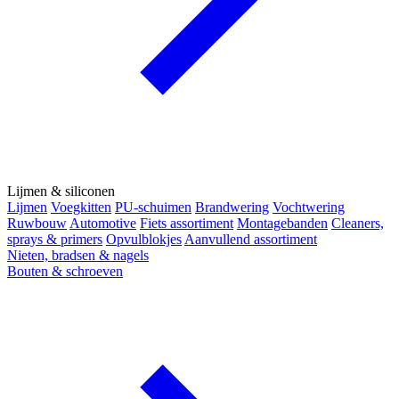
Lijmen & siliconen
Lijmen
Voegkitten
PU-schuimen
Brandwering
Vochtwering
Ruwbouw
Automotive
Fiets assortiment
Montagebanden
Cleaners,
sprays & primers
Opvulblokjes
Aanvullend assortiment
Nieten, bradsen & nagels
Bouten & schroeven