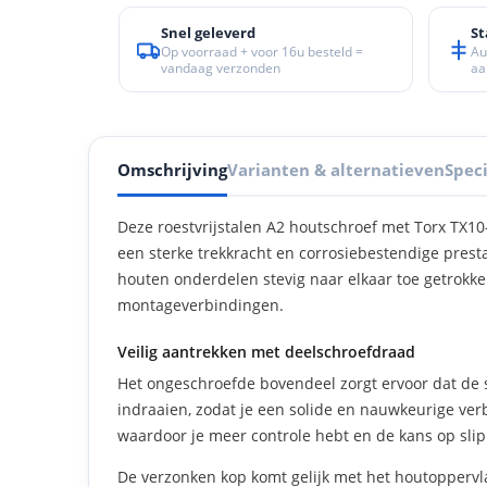
Snel geleverd
St
Op voorraad + voor 16u besteld =
Au
vandaag verzonden
aa
Omschrijving
Varianten & alternatieven
Speci
Deze roestvrijstalen A2 houtschroef met Torx TX10
een sterke trekkracht en corrosiebestendige prest
houten onderdelen stevig naar elkaar toe getrokken,
montageverbindingen.
Veilig aantrekken met deelschroefdraad
Het ongeschroefde bovendeel zorgt ervoor dat de 
indraaien, zodat je een solide en nauwkeurige verbi
waardoor je meer controle hebt en de kans op sli
De verzonken kop komt gelijk met het houtoppervlak