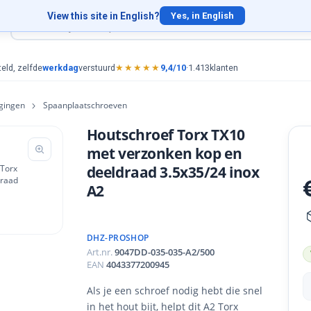
View this site in English?
Yes, in English
eld, zelfde
werkdag
verstuurd
★★★★★
9,4/10
·
1.413
klanten
gingen
Spaanplaatschroeven
Houtschroef Torx TX10
met verzonken kop en
deeldraad 3.5x35/24 inox
A2
DHZ-PROSHOP
Art.nr.
9047DD-035-035-A2/500
EAN
4043377200945
Als je een schroef nodig hebt die snel
in het hout bijt, helpt dit A2 Torx