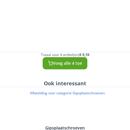
Totaal voor 4 artikel(en)
€ 0,10
Voeg alle 4 toe
Ook interessant
Gipsplaatschroeven