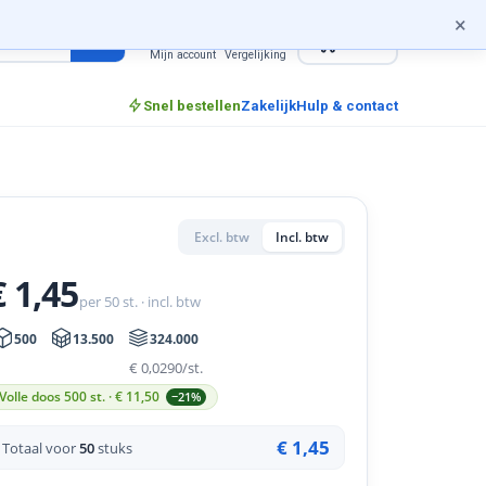
×
0
incl. btw
Mijn account
Vergelijking
Snel bestellen
Zakelijk
Hulp & contact
Excl. btw
Incl. btw
€ 1,45
per 50 st. · incl. btw
500
13.500
324.000
€ 0,0290
/st.
Volle doos 500 st. · €
11,50
−21%
€ 1,45
Totaal voor
50
stuks