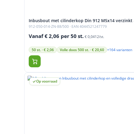
Inbusbout met cilinderkop Din 912 M5x14 verzinkt 8
912-050-014-ZN-88/500
· EAN 4044521247779
Vanaf € 2,06
per 50 st.
€ 0,0412/st.
+164 varianten
50 st. · € 2,06
Volle doos 500 st. · € 20,60
Op voorraad