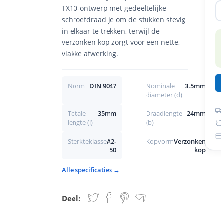
TX10-ontwerp met gedeeltelijke
schroefdraad je om de stukken stevig
in elkaar te trekken, terwijl de
verzonken kop zorgt voor een nette,
vlakke afwerking.
Norm
DIN 9047
Nominale
3.5mm
diameter (d)
Totale
35mm
Draadlengte
24mm
lengte (l)
(b)
Sterkteklasse
A2-
Kopvorm
Verzonken
50
kop
Alle specificaties →
Deel: