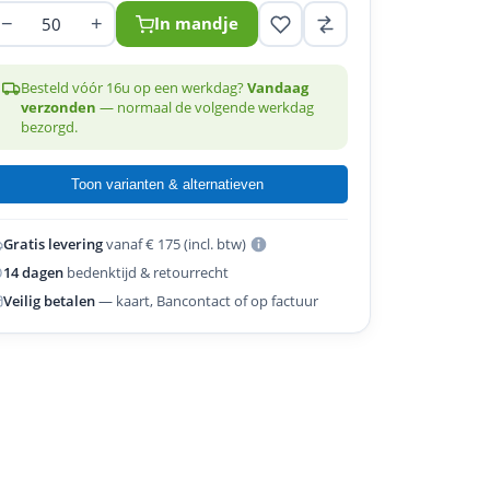
−
+
In mandje
Besteld vóór 16u op een werkdag?
Vandaag
verzonden
— normaal de volgende werkdag
bezorgd.
Toon varianten & alternatieven
Gratis levering
vanaf € 175 (incl. btw)
14 dagen
bedenktijd & retourrecht
Veilig betalen
— kaart, Bancontact of op factuur