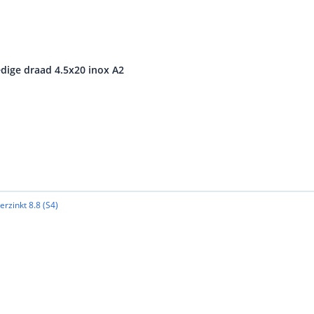
dige draad 4.5x20 inox A2
aleisen, waardoor deze schroef veilige en duurzame
 het juiste TX10-gereedschap en correcte indraaimethode.