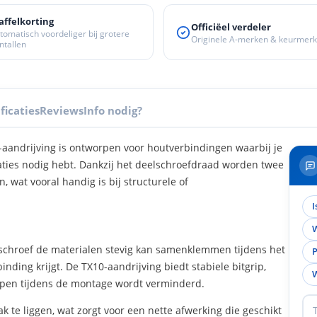
affelkorting
Officiëel verdeler
tomatisch voordeliger bij grotere
Originele A-merken & keurmer
ntallen
ficaties
Reviews
Info nodig?
-aandrijving is ontworpen voor houtverbindingen waarbij je
aties nodig hebt. Dankzij het deelschroefdraad worden twee
 wat vooral handig is bij structurele of
I
W
schroef de materialen stevig kan samenklemmen tijdens het
P
nding krijgt. De TX10-aandrijving biedt stabiele bitgrip,
W
ppen tijdens de montage wordt verminderd.
 te liggen, wat zorgt voor een nette afwerking die geschikt