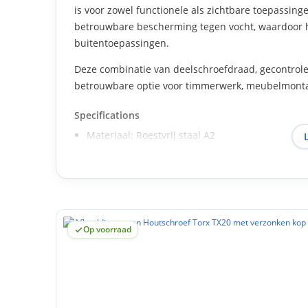
is voor zowel functionele als zichtbare toepassing
betrouwbare bescherming tegen vocht, waardoor hij
buitentoepassingen.
Deze combinatie van deelschroefdraad, gecontrol
betrouwbare optie voor timmerwerk, meubelmonta
Specifications
Materiaal: Roestvrij staal A2
Aandrijving: Torx TX10
Koptype: Verzonken
Schroefdraad: Deelschroefdraad
Toepassing: Houtverwerking
Advantages
Op voorraad
Deelschroefdraad zorgt voor een sterke klemmi
TX10-aandrijving biedt stabiele bitgrip
Nette afwerking dankzij verzonken kop
Corrosiebestendig voor binnen en lichte buit