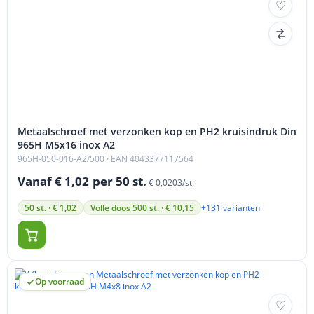
Metaalschroef met verzonken kop en PH2 kruisindruk Din
965H M5x16 inox A2
965H-050-016-A2/500
· EAN 4043377117564
Vanaf € 1,02
per 50 st.
€ 0,0203/st.
+131 varianten
50 st. · € 1,02
Volle doos 500 st. · € 10,15
Op voorraad