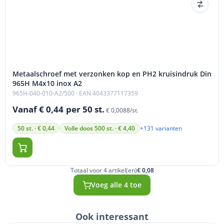
Metaalschroef met verzonken kop en PH2 kruisindruk Din
965H M4x10 inox A2
965H-040-010-A2/500
· EAN 4043377117359
Vanaf € 0,44
per 50 st.
€ 0,0088/st.
+131 varianten
50 st. · € 0,44
Volle doos 500 st. · € 4,40
Totaal voor 4 artikel(en)
€ 0,08
Voeg alle 4 toe
Ook interessant