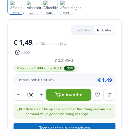
en
n
roeven
scherming
tigingen
n
ys & primers
 / Stokeinde
zaagbladen
essoires
 / Schroefduim
agbladen
eren
Excl. btw
Incl. btw
urmaterialen
ortiment
uten
€ 1,49
per 100 st. · incl. btw
en
1.000
€ 0,0149
/st.
Volle doos 1.000 st. · €
10,50
−30%
€ 1,49
Totaal voor
100
stuks
−
+
In mandje
Besteld vóór 16u op een werkdag?
Vandaag verzonden
— normaal de volgende werkdag bezorgd.
Toon varianten & alternatieven