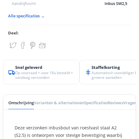
Aandrijfvorm
Inbus SW2,5
Alle specificaties →
Deel:
Snel geleverd
Staffelkorting
Op voorraad + voor 16u besteld =
Automatisch voordeliger bij
vandaag verzonden
grotere aantallen
Omschrijving
Varianten & alternatieven
Specificaties
Reviews
Vragen
I
Deze verzonken inbusbout van roestvast staal A2
(S2.5) is ontworpen voor stevige bevestiging waarbij