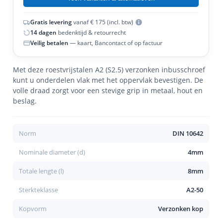
Gratis levering
vanaf € 175 (incl. btw)
14 dagen
bedenktijd & retourrecht
Veilig betalen
— kaart, Bancontact of op factuur
Met deze roestvrijstalen A2 (S2.5) verzonken inbusschroef
kunt u onderdelen vlak met het oppervlak bevestigen. De
volle draad zorgt voor een stevige grip in metaal, hout en
beslag.
Norm
DIN 10642
Nominale diameter (d)
4mm
Totale lengte (l)
8mm
Sterkteklasse
A2-50
Kopvorm
Verzonken kop