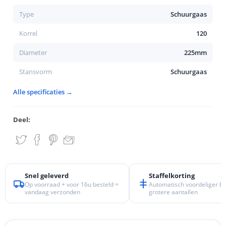
Type
Schuurgaas
Korrel
120
Diameter
225mm
Stansvorm
Schuurgaas
Alle specificaties →
Deel:
Snel geleverd
Staffelkorting
Op voorraad + voor 16u besteld =
Automatisch voordeliger bij
vandaag verzonden
grotere aantallen