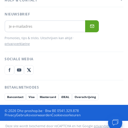
HULP & CONTACT
NIEUWSBRIEF
Promoties, tips & tricks. Uitschrijven kan altijd ·
privacyverklaring
SOCIALE MEDIA
BETAALMETHODES
Bancontact
Visa
Mastercard
iDEAL
Overschrijving
© 2026 Dhz-proshop.be · Btw BE 0541.329.878
Privacy
Gebruiksvoorwaarden
Cookievoorkeuren
Deze site wordt beschermd door reCAPTCHA en het Google
privacybeleid
en de