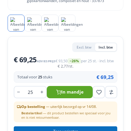
en
n
roeven
scherming
tigingen
n
ys & primers
 / Stokeinde
zaagbladen
essoires
 / Schroefduim
agbladen
eren
urmaterialen
ortiment
uten
Excl. btw
Incl. btw
en
€ 69,25
€ 93,50
per 25 st. · incl. btw
−26%
ADVIESPRIJS
€ 2,77
/st.
€ 69,25
Totaal voor
25
stuks
−
+
In mandje
Op bestelling
— uiterlijk bezorgd op vr 14/08.
Bestelartikel
— dit product bestellen we speciaal voor jou
en is niet retourneerbaar.