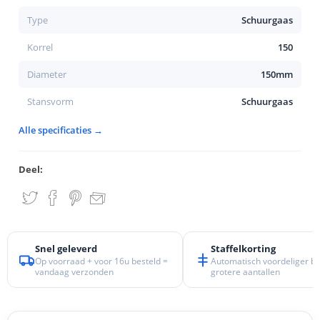
Type
Schuurgaas
Korrel
150
Diameter
150mm
Stansvorm
Schuurgaas
Alle specificaties →
Deel:
Snel geleverd
Staffelkorting
Op voorraad + voor 16u besteld =
Automatisch voordeliger bij
vandaag verzonden
grotere aantallen