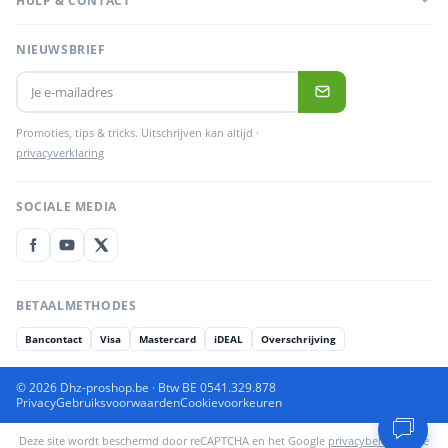
HULP & CONTACT
NIEUWSBRIEF
Promoties, tips & tricks. Uitschrijven kan altijd ·
privacyverklaring
SOCIALE MEDIA
BETAALMETHODES
Bancontact
Visa
Mastercard
iDEAL
Overschrijving
© 2026 Dhz-proshop.be · Btw BE 0541.329.878
Privacy
Gebruiksvoorwaarden
Cookievoorkeuren
Deze site wordt beschermd door reCAPTCHA en het Google
privacybeleid
en de