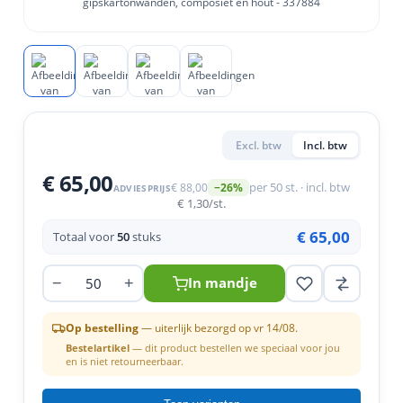
en
n
roeven
scherming
tigingen
n
ys & primers
 / Stokeinde
zaagbladen
essoires
 / Schroefduim
agbladen
eren
urmaterialen
ortiment
uten
Excl. btw
Incl. btw
en
€ 65,00
€ 88,00
per 50 st. · incl. btw
−26%
ADVIESPRIJS
€ 1,30
/st.
€ 65,00
Totaal voor
50
stuks
−
+
In mandje
Op bestelling
— uiterlijk bezorgd op vr 14/08.
Bestelartikel
— dit product bestellen we speciaal voor jou
en is niet retourneerbaar.